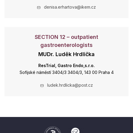
denisa.erhartova@ikem.cz
SECTION 12 – outpatient
gastroenterologists
MUDr. Luděk Hrdlička
ResTrial, Gastro Endo,s.r.o.
Sofijské náměstí 3404/3 3404/3, 143 00 Praha 4
ludek.hrdlicka@post.cz