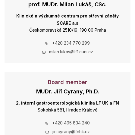
prof. MUDr. Milan Lukáš, CSc.
Klinické a výzkumné centrum pro střevní záněty
ISCARE a.s.
Českomoravská 2510/19, 190 00 Praha
+420 234 770 299
milan.lukas@lf1.cuni.cz
Board member
MUDr. Jiří Cyrany, Ph.D.
2. interní gastroenterologická klinika LF UK a FN
Sokolská 581, Hradec Králové
+420 495 834 240
jiri.cyrany@fnhk.cz