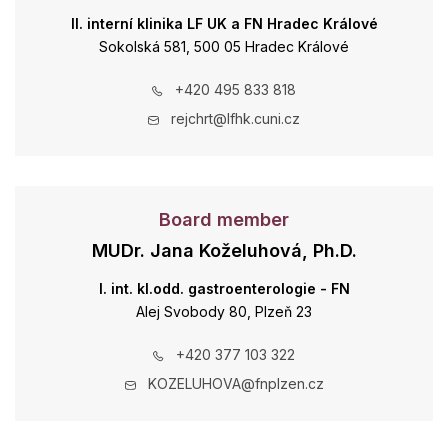
II. interní klinika LF UK a FN Hradec Králové
Sokolská 581, 500 05 Hradec Králové
+420 495 833 818
rejchrt@lfhk.cuni.cz
Board member
MUDr. Jana Koželuhová, Ph.D.
I. int. kl.odd. gastroenterologie - FN
Alej Svobody 80, Plzeň 23
+420 377 103 322
KOZELUHOVA@fnplzen.cz