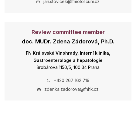
jan.stovicek@lfmotol.cuni.cz
Review committee member
doc. MUDr. Zdena Zádorová, Ph.D.
FN Královské Vinohrady, Interní klinika,
Gastroenterologe a hepatologie
Šrobárova 1150/5, 100 34 Praha
+420 267 162 719
zdenka.zadorova@fnhk.cz