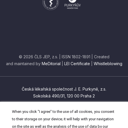
© 2026 ČLS JEP, z.s. | ISSN 1802-1891 | Created
and maintained by
MeDitorial
|
LEI Certificate
|
Whistleblowing
Česká lékařská společnost J. E. Purkyně, z.s.
Sokolská 490/31, 120 00 Praha 2
czma@cls.cz
When you click "I agree" to the use of all cookies, you consent
(+420) 224 266 201
to their storage on your device; it will help with your navigation
on the site as well as the analysis of the use of data by our