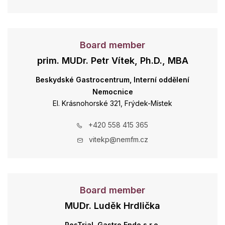
Board member
prim. MUDr. Petr Vítek, Ph.D., MBA
Beskydské Gastrocentrum, Interní oddělení
Nemocnice
El. Krásnohorské 321, Frýdek-Místek
+420 558 415 365
vitekp@nemfm.cz
Board member
MUDr. Luděk Hrdlička
ResTrial, Gastro Endo,s.r.o.