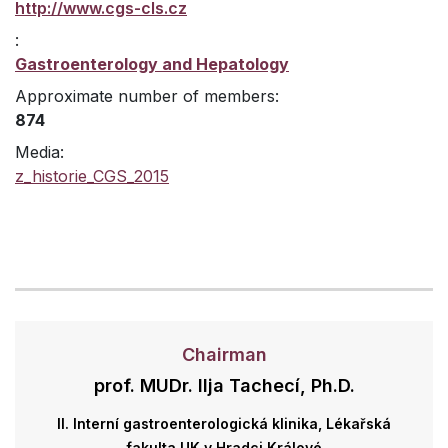
http://www.cgs-cls.cz
:
Gastroenterology and Hepatology
Approximate number of members:
874
Media:
z_historie_CGS_2015
Chairman
prof. MUDr. Ilja Tachecí, Ph.D.
II. Interní gastroenterologická klinika, Lékařská
fakulta UK v Hradci Králové