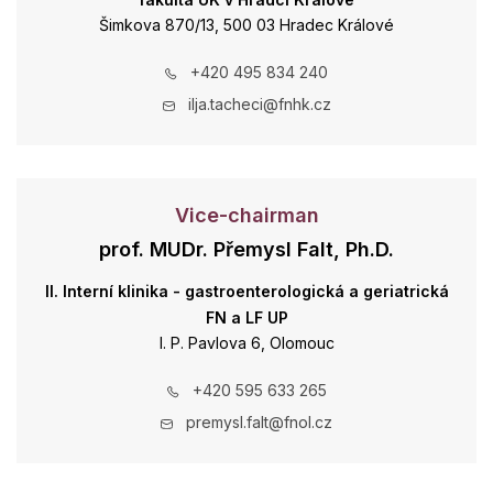
Šimkova 870/13, 500 03 Hradec Králové
+420 495 834 240
ilja.tacheci@fnhk.cz
Vice-chairman
prof. MUDr. Přemysl Falt, Ph.D.
II. Interní klinika - gastroenterologická a geriatrická
FN a LF UP
I. P. Pavlova 6, Olomouc
+420 595 633 265
premysl.falt@fnol.cz