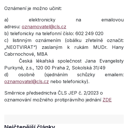
Oznámení je možno učinit:
a) elektronicky na emailovou
adresu:
oznamovatel@cls.cz
b) telefonicky na telefonní číslo: 602 249 020
c) listinným oznámením (obálku zřetelně označit:
„NEOTVIRAT“) zaslaným k rukám MUDr. Hany
Cabrnochové, MBA
Česká lékařská společnost Jana Evangelisty
Purkyně, z.s., 120 00 Praha 2, Sokolská 31/49
d) osobně (sjednáním schůzky emailem:
oznamovatel@cls.cz
nebo telefonicky).
Směrnice předsednictva ČLS JEP č. 2/2023 o
oznamování možného protiprávního jednání
ZDE
Nejčtenější články