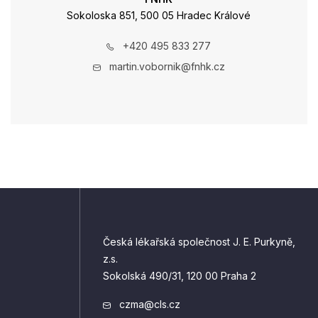
Sokoloska 851, 500 05 Hradec Králové
+420 495 833 277
martin.vobornik@fnhk.cz
Česká lékařská společnost J. E. Purkyně,
z.s.
Sokolská 490/31, 120 00 Praha 2
czma@cls.cz