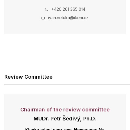
+420 261 365 014
ivan.netuka@ikem.cz
Review Committee
Chairman of the review committee
MUDr. Petr Šedivý, Ph.D.
Klinika cévní chirurgie, Nemocnice Na