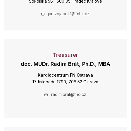
Sokolská 581, 500 05 Hradec Králové
jan.vojacek1@fnhk.cz
Treasurer
doc. MUDr. Radim Brát, Ph.D., MBA
Kardiocentrum FN Ostrava
17. listopadu 1790, 708 52 Ostrava
radim.brat@fno.cz