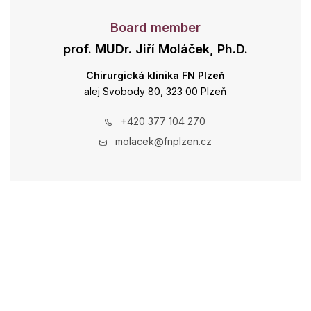
Board member
prof. MUDr. Jiří Moláček, Ph.D.
Chirurgická klinika FN Plzeň
alej Svobody 80, 323 00 Plzeň
+420 377 104 270
molacek@fnplzen.cz