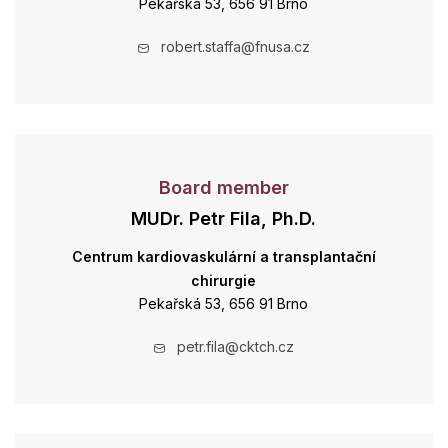
Pekařská 53, 656 91 Brno
robert.staffa@fnusa.cz
Board member
MUDr. Petr Fila, Ph.D.
Centrum kardiovaskulární a transplantační
chirurgie
Pekařská 53, 656 91 Brno
petr.fila@cktch.cz