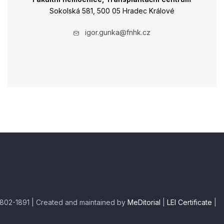
Sokolská 581, 500 05 Hradec Králové
igor.gunka@fnhk.cz
 1802-1891 | Created and maintained by
MeDitorial
|
LEI Certificate
|