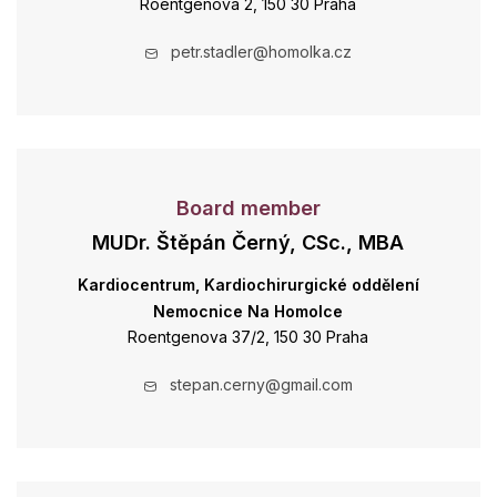
Roentgenova 2, 150 30 Praha
petr.stadler@homolka.cz
Board member
MUDr. Štěpán Černý, CSc., MBA
Kardiocentrum, Kardiochirurgické oddělení
Nemocnice Na Homolce
Roentgenova 37/2, 150 30 Praha
stepan.cerny@gmail.com