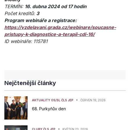
TERMÍN:
16. dubna 2024 od 17 hodin
Počet kreditů:
3
Program webináře a registrace:
https://vzdelavani.grada.cz/webinare/soucasne-
pristupy-k-diagnostice-a-terapii-cdi-16/
ID webináře: 115781
Nejčtenější články
•
AKTUALITY OS/SL ČLS JEP
ČERVEN 19, 2026
68. Purkyňův den
•
CLUBY ČLS JEP
KVĚTEN 23, 2026