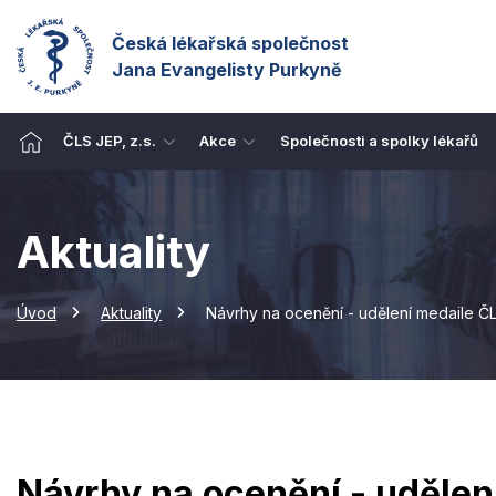
Česká lékařská společnost
Jana Evangelisty Purkyně
ČLS JEP, z.s.
Akce
Společnosti a spolky lékařů
Aktuality
Úvod
Aktuality
Návrhy na ocenění - udělení medaile ČL
Návrhy na ocenění - udělen