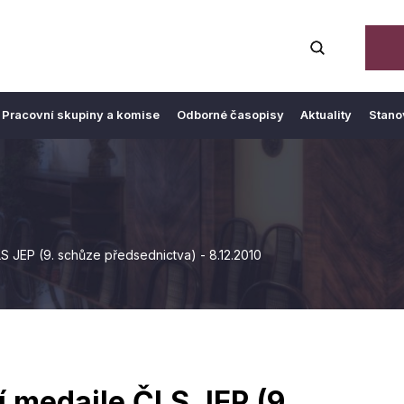
Pracovní skupiny a komise
Odborné časopisy
Aktuality
Stano
S JEP (9. schůze předsednictva) - 8.12.2010
í medaile ČLS JEP (9.