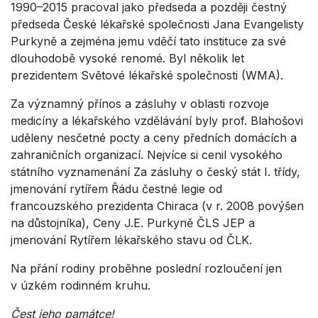
1990–2015 pracoval jako předseda a později čestný
předseda České lékařské společnosti Jana Evangelisty
Purkyně a zejména jemu vděčí tato instituce za své
dlouhodobě vysoké renomé. Byl několik let
prezidentem Světové lékařské společnosti (WMA).
Za významný přínos a zásluhy v oblasti rozvoje
medicíny a lékařského vzdělávání byly prof. Blahošovi
uděleny nesčetné pocty a ceny předních domácích a
zahraničních organizací. Nejvíce si cenil vysokého
státního vyznamenání Za zásluhy o český stát I. třídy,
jmenování rytířem Řádu čestné legie od
francouzského prezidenta Chiraca (v r. 2008 povýšen
na důstojníka), Ceny J.E. Purkyně ČLS JEP a
jmenování Rytířem lékařského stavu od ČLK.
Na přání rodiny proběhne poslední rozloučení jen
v úzkém rodinném kruhu.
Čest jeho památce!