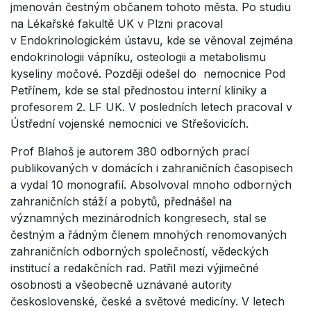
jmenován čestným občanem tohoto města. Po studiu
na Lékařské fakultě UK v Plzni pracoval
v Endokrinologickém ústavu, kde se věnoval zejména
endokrinologii vápníku, osteologii a metabolismu
kyseliny močové. Později odešel do nemocnice Pod
Petřínem, kde se stal přednostou interní kliniky a
profesorem 2. LF UK. V posledních letech pracoval v
Ústřední vojenské nemocnici ve Střešovicích.
Prof Blahoš je autorem 380 odborných prací
publikovaných v domácích i zahraničních časopisech
a vydal 10 monografií. Absolvoval mnoho odborných
zahraničních stáží a pobytů, přednášel na
významných mezinárodních kongresech, stal se
čestným a řádným členem mnohých renomovaných
zahraničních odborných společností, vědeckých
institucí a redakčních rad. Patřil mezi výjimečné
osobnosti a všeobecně uznávané autority
československé, české a světové medicíny. V letech