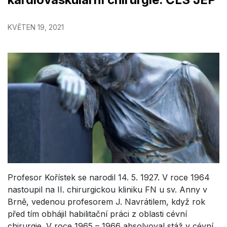
KVĚTEN 19, 2021
Profesor Kořístek se narodil 14. 5. 1927. V roce 1964
nastoupil na II. chirurgickou kliniku FN u sv. Anny v
Brně, vedenou profesorem J. Navrátilem, když rok
před tím obhájil habilitační práci z oblasti cévní
chirurgie. V roce 1965 – 1966 absolvoval stáž v cévní