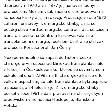
disertaci v r. 1976 a v r. 1977 je jmenován řádným
profesorem. Mezitím však začíná cíleně pracovat na
koncepci kliniky a jejím rozvoji, Prosazuje v roce 1972
zahájení přístavby II. chirurgické kliniky, z níž se
později stává kardiochirurgické centrum. Jež se časem
transformovalo na Centrum kardiovaskulární a
transplantační chirurgie, ředitelem Centra se stal žák
profesora Kořístka prof. Jan Černý.
Nezapomenutelně se zapsal do historie české
chirurgie první úspěšnou klinickou transplantací jater
v tehdejším Československu, kterou se svými týmem
uskutečnil dne 2.2.1983 na II. chirurgické klinice o to
velkým úspěchem, že tato transplantace byla úspěšná
a pacient po 24 letech žije. Z II. chirurgické kliniky
odešel v roce 1991 a dále pracoval na chirurgických
pracovištích v nemocnici Hustopeče, Blansko a
Polička.