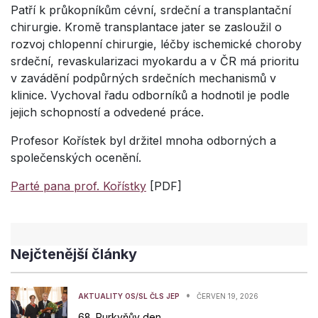
Patří k průkopníkům cévní, srdeční a transplantační
chirurgie. Kromě transplantace jater se zasloužil o
rozvoj chlopenní chirurgie, léčby ischemické choroby
srdeční, revaskularizaci myokardu a v ČR má prioritu
v zavádění podpůrných srdečních mechanismů v
klinice. Vychoval řadu odborníků a hodnotil je podle
jejich schopností a odvedené práce.
Profesor Kořístek byl držitel mnoha odborných a
společenských ocenění.
Parté pana prof. Kořístky
[PDF]
Nejčtenější články
•
AKTUALITY OS/SL ČLS JEP
ČERVEN 19, 2026
68. Purkyňův den