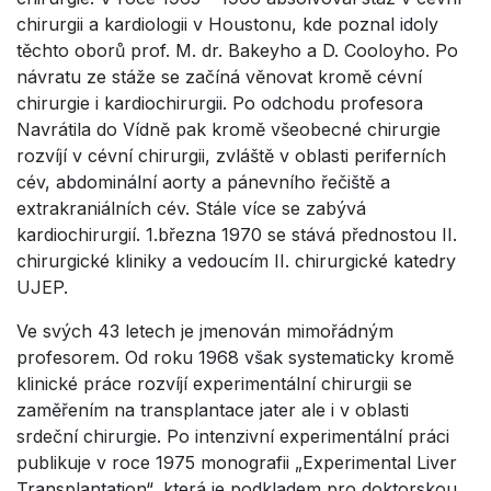
chirurgii a kardiologii v Houstonu, kde poznal idoly
těchto oborů prof. M. dr. Bakeyho a D. Cooloyho. Po
návratu ze stáže se začíná věnovat kromě cévní
chirurgie i kardiochirurgii. Po odchodu profesora
Navrátila do Vídně pak kromě všeobecné chirurgie
rozvíjí v cévní chirurgii, zvláště v oblasti periferních
cév, abdominální aorty a pánevního řečiště a
extrakraniálních cév. Stále více se zabývá
kardiochirurgií. 1.března 1970 se stává přednostou II.
chirurgické kliniky a vedoucím II. chirurgické katedry
UJEP.
Ve svých 43 letech je jmenován mimořádným
profesorem. Od roku 1968 však systematicky kromě
klinické práce rozvíjí experimentální chirurgii se
zaměřením na transplantace jater ale i v oblasti
srdeční chirurgie. Po intenzivní experimentální práci
publikuje v roce 1975 monografii „Experimental Liver
Transplantation“, která je podkladem pro doktorskou