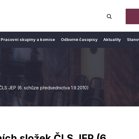
Pracovní skupiny a komise
Odborné časopisy
Aktuality
Stano
ČLS JEP (6. schůze předsednictva 1.9.2010)
ích složek ČLS JEP (6.