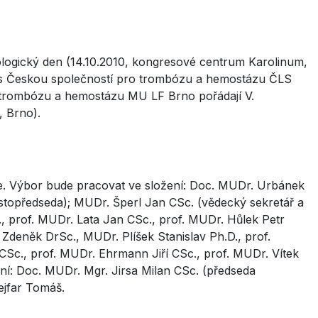
tologický den (14.10.2010, kongresové centrum Karolinum,
i s Českou společností pro trombózu a hemostázu ČLS
trombózu a hemostázu MU LF Brno pořádají V.
, Brno).
se. Výbor bude pracovat ve složení: Doc. MUDr. Urbánek
stopředseda); MUDr. Šperl Jan CSc. (vědecký sekretář a
, prof. MUDr. Lata Jan CSc., prof. MUDr. Hůlek Petr
Zdeněk DrSc., MUDr. Plíšek Stanislav Ph.D., prof.
Sc., prof. MUDr. Ehrmann Jiří CSc., prof. MUDr. Vítek
ní: Doc. MUDr. Mgr. Jirsa Milan CSc. (předseda
jfar Tomáš.