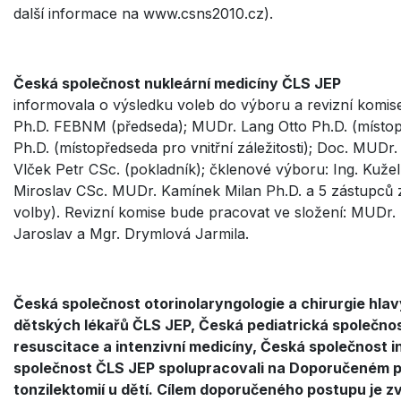
další informace na www.csns2010.cz).
Česká společnost nukleární medicíny ČLS JEP
informovala o výsledku voleb do výboru a revizní komis
Ph.D. FEBNM (předseda); MUDr. Lang Otto Ph.D. (místop
Ph.D. (místopředseda pro vnitřní záležitosti); Doc. MUD
Vlček Petr CSc. (pokladník); čklenové výboru: Ing. Kuže
Miroslav CSc. MUDr. Kamínek Milan Ph.D. a 5 zástupců z
volby). Revizní komise bude pracovat ve složení: MUDr. 
Jaroslav a Mgr. Drymlová Jarmila.
Česká společnost otorinolaryngologie a chirurgie hla
dětských lékařů ČLS JEP, Česká pediatrická společnos
resuscitace a intenzivní medicíny, Česká společnost 
společnost ČLS JEP spolupracovali na Doporučeném p
tonzilektomií u dětí. Cílem doporučeného postupu je 