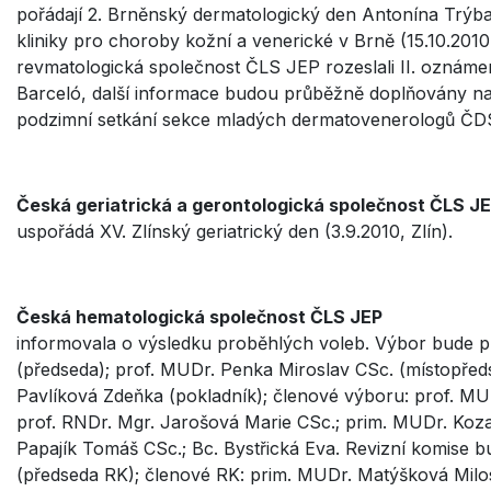
pořádají 2. Brněnský dermatologický den Antonína Trýba 
kliniky pro choroby kožní a venerické v Brně (15.10.20
revmatologická společnost ČLS JEP rozeslali II. oznámení
Barceló, další informace budou průběžně doplňovány na 
podzimní setkání sekce mladých dermatovenerologů ČDS 
Česká geriatrická a gerontologická společnost ČLS J
uspořádá XV. Zlínský geriatrický den (3.9.2010, Zlín).
Česká hematologická společnost ČLS JEP
informovala o výsledku proběhlých voleb. Výbor bude p
(předseda); prof. MUDr. Penka Miroslav CSc. (místopřed
Pavlíková Zdeňka (pokladník); členové výboru: prof. MUD
prof. RNDr. Mgr. Jarošová Marie CSc.; prim. MUDr. Koz
Papajík Tomáš CSc.; Bc. Bystřická Eva. Revizní komise 
(předseda RK); členové RK: prim. MUDr. Matýšková Milo