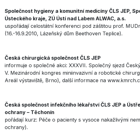
Společnost hygieny a komunitní medicíny ČLS JEP, Spo
Ústeckého kraje, ZÚ Ústí nad Labem ALWAC, a.s.
uspořádají celostátní konferenci pod záštitou prof. MUD
(16.-16.9.2010, Lázeňský dům Beethoven Teplice).
Česká chirurgická společnost ČLS JEP
informuje o společné akci: XXXVII. Společný sjezd Český
V. Mezinárodní kongres miniinvazivní a robotické chirurgie
Areál výstaviště, Brno), další informace na www.kmrch.c
Česká společnost infekčního lékařství ČLS JEP a Ústř
ochrany – Těchonín
pořádají kurz: Péče o pacienty s vysoce nakažlivými ne
ochrany).