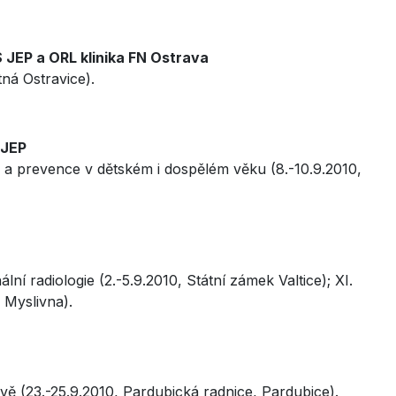
 JEP a ORL klinika FN Ostrava
tná Ostravice).
 JEP
a a prevence v dětském i dospělém věku (8.-10.9.2010,
lní radiologie (2.-5.9.2010, Státní zámek Valtice); XI.
 Myslivna).
ově (23.-25.9.2010, Pardubická radnice, Pardubice).