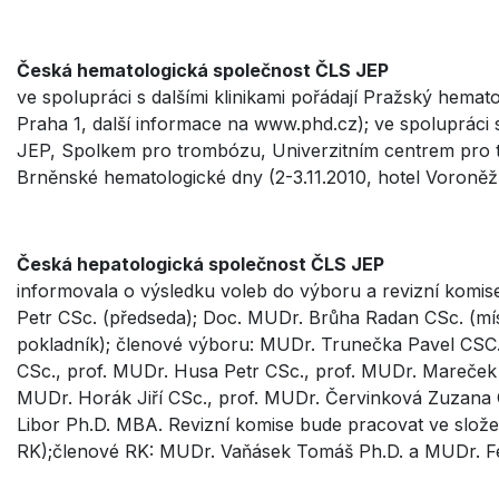
Česká hematologická společnost ČLS JEP
ve spolupráci s dalšími klinikami pořádají Pražský hema
Praha 1, další informace na www.phd.cz); ve spoluprác
JEP, Spolkem pro trombózu, Univerzitním centrem pro 
Brněnské hematologické dny (2-3.11.2010, hotel Voroněž
Česká hepatologická společnost ČLS JEP
informovala o výsledku voleb do výboru a revizní komi
Petr CSc. (předseda); Doc. MUDr. Brůha Radan CSc. (mí
pokladník); členové výboru: MUDr. Trunečka Pavel CSC.
CSc., prof. MUDr. Husa Petr CSc., prof. MUDr. Mareček 
MUDr. Horák Jiří CSc., prof. MUDr. Červinková Zuzana C
Libor Ph.D. MBA. Revizní komise bude pracovat ve slože
RK);členové RK: MUDr. Vaňásek Tomáš Ph.D. a MUDr. Fe