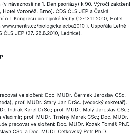
(v návaznosti na 1. Den psoriázy) k 90. Výročí založení
10, Hotel Voroněž, Brno). ČDS ČLS JEP a Česká
 o I. Kongresu biologické léčby (12-13.11.2010, Hotel
www.meritis.cz/biologickalecba2010 ). Uspořála Letně -
ČLS JEP (27.-28.8.2010, Lednice).
EP
racovat ve složení: Doc. MUDr. Čermák Jaroslav CSc.
seda), prof. MUDr. Starý Jan DrSc. (vědecký sekretář);
r. Indrák Karel DrSc.; prof. MUDr. Malý Jaroslav CSc.;
a Vladimír; prof. MUDr. Trněný Marek CSc.; Doc. MUDr.
bude pracovat ve složení: Doc. MUDr. Kozák Tomáš Ph.D.
slava CSc. a Doc. MUDr. Cetkovský Petr Ph.D.