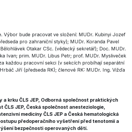
e. Výbor bude pracovat ve složení: MUDr. Kubinyi Jozef
ředseda pro zahraniční styky); MUDr. Koranda Pavel
r. Bělohlávek Otakar CSc. (vědecký sekretář); Doc. MUDr.
lka Ivan; prim. MUDr. Libus Petr; prof. MUDr. Mysliveček
a každou pracovní sekci (v sekcích probíhají separátní
Hrbáč Jiří (předseda RK); členové RK: MUDr. Ing. Vižďa
vy a krku ČLS JEP, Odborná společnost praktických
t ČLS JEP, Česká společnost anesteziologie,
intenzivní medicíny ČLS JEP a Česká hematologická
ostupu předoperačního vyšetření před tenotomií a
zvýšení bezpečnosti operovaných dětí.