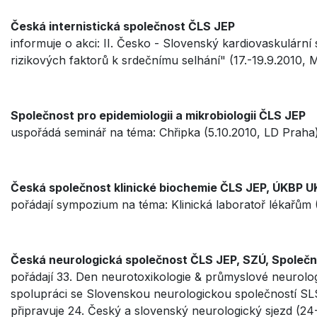
Česká internistická společnost ČLS JEP
informuje o akci: II. Česko - Slovenský kardiovaskulár
rizikových faktorů k srdečnímu selhání" (17.-19.9.2010, M
Společnost pro epidemiologii a mikrobiologii ČLS JEP
uspořádá seminář na téma: Chřipka (5.10.2010, LD Praha)
Česká společnost klinické biochemie ČLS JEP, ÚKBP UK
pořádají sympozium na téma: Klinická laboratoř lékařům 
Česká neurologická společnost ČLS JEP, SZÚ, Společn
pořádají 33. Den neurotoxikologie & průmyslové neurolo
spolupráci se Slovenskou neurologickou společností SL
připravuje 24. Český a slovenský neurologický sjezd (24