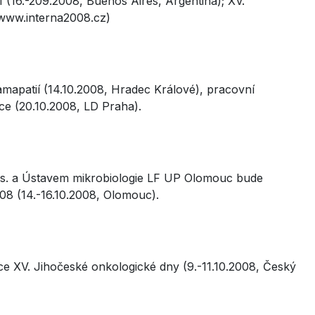
(16.-209.2008, Buenos Aires, Argentina); XV.
a www.interna2008.cz)
mapatií (14.10.2008, Hradec Králové), pracovní
ce (20.10.2008, LD Praha).
.s. a Ústavem mikrobiologie LF UP Olomouc bude
008 (14.-16.10.2008, Olomouc).
e XV. Jihočeské onkologické dny (9.-11.10.2008, Český