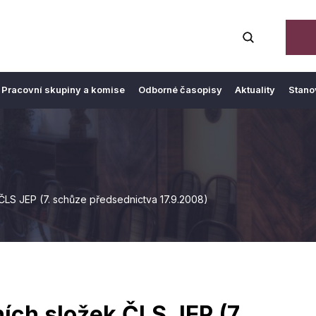
Pracovní skupiny a komise
Odborné časopisy
Aktuality
Stano
ČLS JEP (7. schůze předsednictva 17.9.2008)
ích složek ČLS JEP (7.