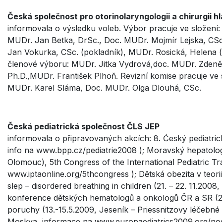
Česká společnost pro otorinolaryngologii a chirurgii h
informovala o výsledku voleb. Výbor pracuje ve složení:
MUDr. Jan Betka, DrSc., Doc. MUDr. Mojmír Lejska, CSc
Jan Vokurka, CSc. (pokladník), MUDr. Rosická, Helena (
členové výboru: MUDr. Jitka Vydrová,doc. MUDr. Zdeně
Ph.D.,MUDr. František Plhoň. Revizní komise pracuje ve 
MUDr. Karel Sláma, Doc. MUDr. Olga Dlouhá, CSc.
Česká pediatrická společnost ČLS JEP
informovala o připravovaných akcích: 8. Ćeský pediatric
info na www.bpp.cz/pediatrie2008 ); Moravský hepatolog
Olomouc), 5th Congress of the International Pediatric Tra
www.iptaonline.org/5thcongress ); Dětská obezita v teori
slep – disordered breathing in children (21. – 22. 11.2008
konference dětských hematologů a onkologů ČR a SR (21.
poruchy (13.-15.5.2009, Jeseník – Priessnitzovy léčebné 
Moskva, informace na www.europaediatrics2009.org/no