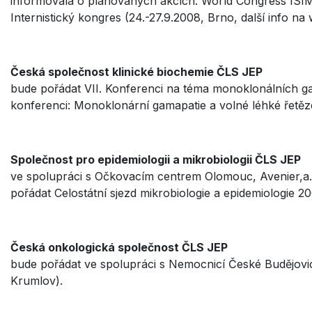
informovala o plánovaných akcích: World Congress ISIM 
Internistický kongres (24.-27.9.2008, Brno, další info n
Česká společnost klinické biochemie ČLS JEP
bude pořádat VII. Konferenci na téma monoklonálních ga
konferenci: Monoklonární gamapatie a volné léhké řetěz
Společnost pro epidemiologii a mikrobiologii ČLS JEP
ve spolupráci s Očkovacím centrem Olomouc, Avenier,a
pořádat Celostátní sjezd mikrobiologie a epidemiologie 2
Česká onkologická společnost ČLS JEP
bude pořádat ve spolupráci s Nemocnicí České Budějovic
Krumlov).