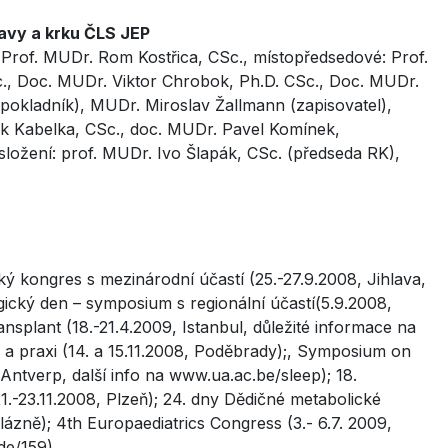
lavy a krku ČLS JEP
 Prof. MUDr. Rom Kostřica, CSc., místopředsedové: Prof.
., Doc. MUDr. Viktor Chrobok, Ph.D. CSc., Doc. MUDr.
pokladník), MUDr. Miroslav Žallmann (zapisovatel),
k Kabelka, CSc., doc. MUDr. Pavel Komínek,
složení: prof. MUDr. Ivo Šlapák, CSc. (předseda RK),
ký kongres s mezinárodní účastí (25.-27.9.2008, Jihlava,
ický den – symposium s regionální účastí(5.9.2008,
nsplant (18.-21.4.2009, Istanbul, důležité informace na
i a praxi (14. a 15.11.2008, Poděbrady);, Symposium on
, Antverp, další info na www.ua.ac.be/sleep); 18.
-23.11.2008, Plzeň); 24. dny Dědičné metabolické
lázně); 4th Europaediatrics Congress (3.- 6.7. 2009,
de/159)