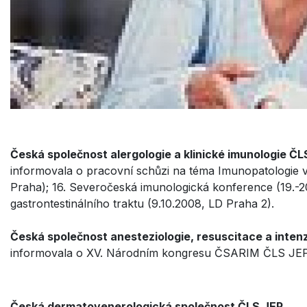
Česká společnost alergologie a klinické imunologie ČL
informovala o pracovní schůzi na téma Imunopatologie 
Praha); 16. Severočeská imunologická konference (19.-2
gastrontestinálního traktu (9.10.2008, LD Praha 2).
Česká společnost anesteziologie, resuscitace a inten
informovala o XV. Národním kongresu ČSARIM ČLS JEP (
Česká dermatovenerologická společnost ČLS JEP