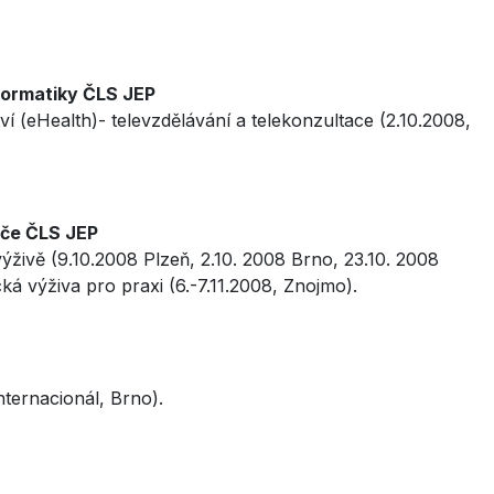
formatiky ČLS JEP
í (eHealth)- televzdělávání a telekonzultace (2.10.2008,
éče ČLS JEP
živě (9.10.2008 Plzeň, 2.10. 2008 Brno, 23.10. 2008
á výživa pro praxi (6.-7.11.2008, Znojmo).
nternacionál, Brno).