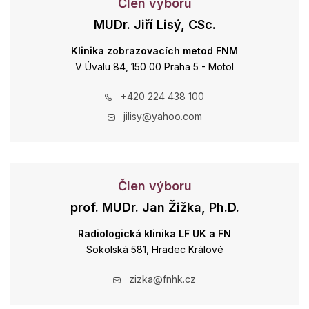
Člen výboru
MUDr. Jiří Lisý, CSc.
Klinika zobrazovacích metod FNM
V Úvalu 84, 150 00 Praha 5 - Motol
+420 224 438 100
jilisy@yahoo.com
Člen výboru
prof. MUDr. Jan Žižka, Ph.D.
Radiologická klinika LF UK a FN
Sokolská 581, Hradec Králové
zizka@fnhk.cz