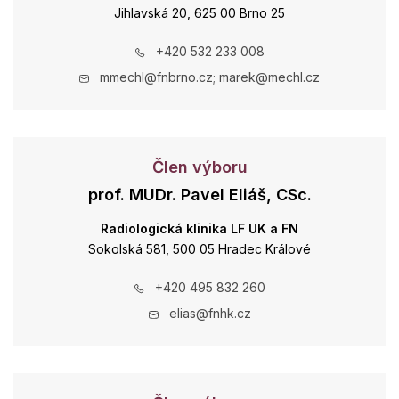
Jihlavská 20, 625 00 Brno 25
+420 532 233 008
mmechl@fnbrno.cz; marek@mechl.cz
Člen výboru
prof. MUDr. Pavel Eliáš, CSc.
Radiologická klinika LF UK a FN
Sokolská 581, 500 05 Hradec Králové
+420 495 832 260
elias@fnhk.cz