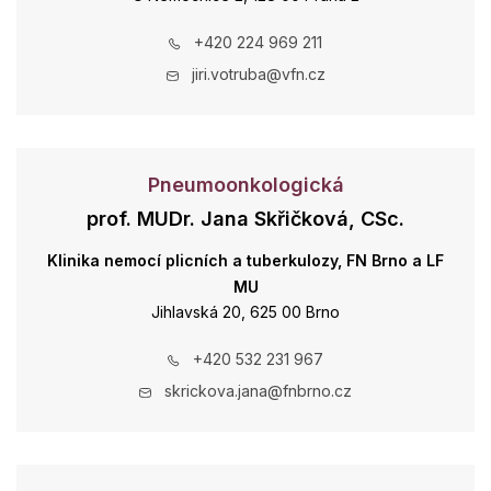
+420 224 969 211
jiri.votruba@vfn.cz
Pneumoonkologická
prof. MUDr. Jana Skřičková, CSc.
Klinika nemocí plicních a tuberkulozy, FN Brno a LF
MU
Jihlavská 20, 625 00 Brno
+420 532 231 967
skrickova.jana@fnbrno.cz