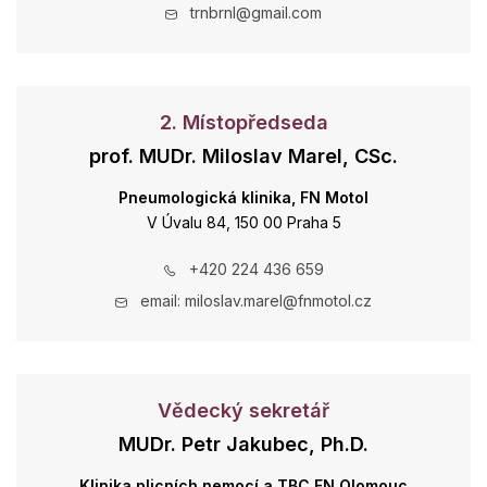
trnbrnl@gmail.com
2. Místopředseda
prof. MUDr. Miloslav Marel, CSc.
Pneumologická klinika, FN Motol
V Úvalu 84, 150 00 Praha 5
+420 224 436 659
email: miloslav.marel@fnmotol.cz
Vědecký sekretář
MUDr. Petr Jakubec, Ph.D.
Klinika plicních nemocí a TBC FN Olomouc