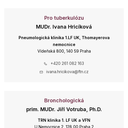
Pro tuberkulózu
MUDr. Ivana Hricíková
Pneumologická klinika 1.LF UK, Thomayerova
nemocnice
Vídeňská 800, 140 59 Praha
+420 261 082 163
ivana.hricikova@ftn.cz
Bronchologická
prim. MUDr. Jiří Votruba, Ph.D.
TRN klinika 1. LF UK a VFN
U Nemocnice 2, 128 00 Praha 2