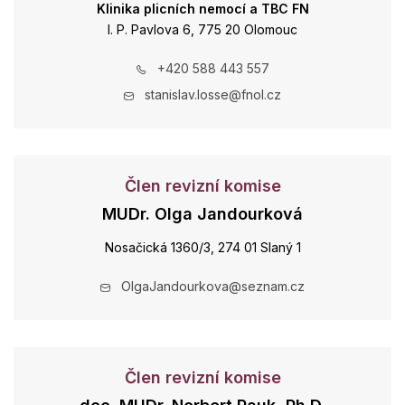
Klinika plicních nemocí a TBC FN
I. P. Pavlova 6, 775 20 Olomouc
+420 588 443 557
stanislav.losse@fnol.cz
Člen revizní komise
MUDr. Olga Jandourková
Nosačická 1360/3, 274 01 Slaný 1
OlgaJandourkova@seznam.cz
Člen revizní komise