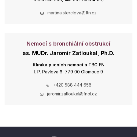
martina.sterclova@ftn.cz
Nemocí s bronchiální obstrukcí
as. MUDr. Jaromír Zatloukal, Ph.D.
Klinika plicních nemocí a TBC FN
I. P. Pavlova 6, 779 00 Olomouc 9
+420 588 444 658
jaromir.zatloukal@fnol.cz