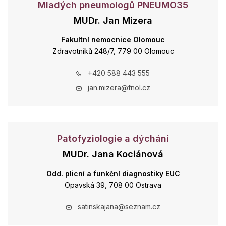
Mladých pneumologů PNEUMO35
MUDr. Jan Mizera
Fakultní nemocnice Olomouc
Zdravotníků 248/7, 779 00 Olomouc
+420 588 443 555
jan.mizera@fnol.cz
Patofyziologie a dýchání
MUDr. Jana Kociánová
Odd. plicní a funkční diagnostiky EUC
Opavská 39, 708 00 Ostrava
satinskajana@seznam.cz