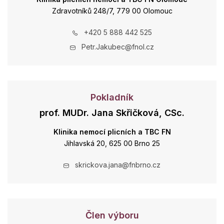
Zdravotníků 248/7, 779 00 Olomouc
+420 5 888 442 525
Petr.Jakubec@fnol.cz
Pokladník
prof. MUDr. Jana Skřičková, CSc.
Klinika nemocí plicních a TBC FN
Jihlavská 20, 625 00 Brno 25
skrickova.jana@fnbrno.cz
Člen výboru