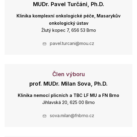
MUDr. Pavel Turčáni, Ph.D.
Klinika komplexní onkologické péče, Masarykův
onkologický ústav
Žlutý kopec 7, 656 53 Brno
pavel.turcani@mou.cz
Člen výboru
prof. MUDr. Milan Sova, Ph.D.
Klinika nemocí plicních a TBC LF MU a FN Brno
Jihlavská 20, 625 00 Brno
sova.milan@fnbrno.cz