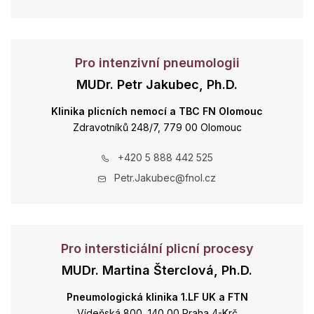
Pro intenzivní pneumologii
MUDr. Petr Jakubec, Ph.D.
Klinika plicních nemocí a TBC FN Olomouc
Zdravotníků 248/7, 779 00 Olomouc
+420 5 888 442 525
Petr.Jakubec@fnol.cz
Pro intersticiální plicní procesy
MUDr. Martina Šterclová, Ph.D.
Pneumologická klinika 1.LF UK a FTN
Vídeňská 800, 140 00 Praha 4-Krč