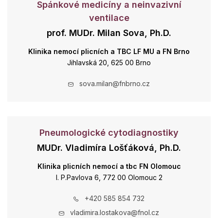
Spánkové medicíny a neinvazivní
ventilace
prof. MUDr. Milan Sova, Ph.D.
Klinika nemocí plicních a TBC LF MU a FN Brno
Jihlavská 20, 625 00 Brno
sova.milan@fnbrno.cz
Pneumologické cytodiagnostiky
MUDr. Vladimíra Lošťáková, Ph.D.
Klinika plicních nemocí a tbc FN Olomouc
I. P.Pavlova 6, 772 00 Olomouc 2
+420 585 854 732
vladimira.lostakova@fnol.cz