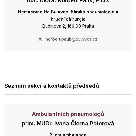
doc. MUDr. Norbert Pauk, Ph.D.
Nemocnice Na Bulovce, Klinika pneumologie a
hrudní chirurgie
Budínova 2, 180 00 Praha
norbert.pauk@bulovka.cz
Seznam sekcí a kontaktů předsedů
Ambulantních pneumologů
prim. MUDr. Ivana Čierná Peterová
Plicní ambulance