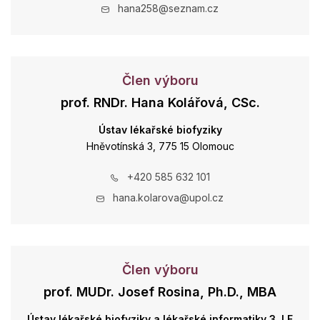
hana258@seznam.cz
Člen výboru
prof. RNDr. Hana Kolářová, CSc.
Ústav lékařské biofyziky
Hněvotínská 3, 775 15 Olomouc
+420 585 632 101
hana.kolarova@upol.cz
Člen výboru
prof. MUDr. Josef Rosina, Ph.D., MBA
Ústav lékařské biofyziky a lékařské informatiky 3. LF