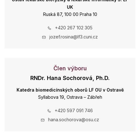
UK
Ruská 87, 100 00 Praha 10
+420 267 102 305
jozef.rosina@lf3.cuni.cz
Člen výboru
RNDr. Hana Sochorová, Ph.D.
Katedra biomedicínských oborů LF OU v Ostravě
Syllabova 19, Ostrava – Zábřeh
+420 597 091 746
hana.sochorova@osu.cz