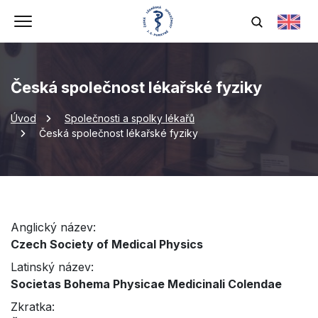
Česká společnost lékařské fyziky
Úvod
Společnosti a spolky lékařů
Česká společnost lékařské fyziky
Anglický název:
Czech Society of Medical Physics
Latinský název:
Societas Bohema Physicae Medicinali Colendae
Zkratka: