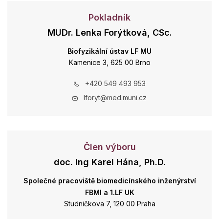
Pokladník
MUDr. Lenka Forýtková, CSc.
Biofyzikální ústav LF MU
Kamenice 3, 625 00 Brno
+420 549 493 953
lforyt@med.muni.cz
Člen výboru
doc. Ing Karel Hána, Ph.D.
Společné pracoviště biomedicínského inženýrství
FBMI a 1.LF UK
Studničkova 7, 120 00 Praha