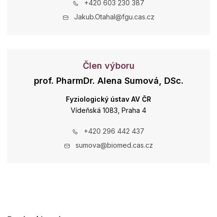
+420 603 230 387
Jakub.Otahal@fgu.cas.cz
Člen výboru
prof. PharmDr. Alena Sumová, DSc.
Fyziologický ústav AV ČR
Vídeňská 1083, Praha 4
+420 296 442 437
sumova@biomed.cas.cz