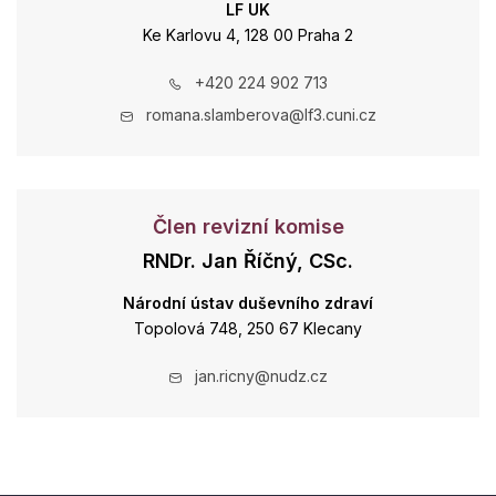
LF UK
Ke Karlovu 4, 128 00 Praha 2
+420 224 902 713
romana.slamberova@lf3.cuni.cz
Člen revizní komise
RNDr. Jan Říčný, CSc.
Národní ústav duševního zdraví
Topolová 748, 250 67 Klecany
jan.ricny@nudz.cz