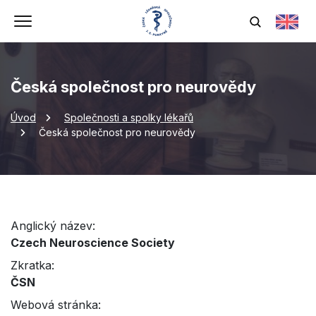
Česká společnost pro neurovědy
Úvod
Společnosti a spolky lékařů
Česká společnost pro neurovědy
Anglický název:
Czech Neuroscience Society
Zkratka:
ČSN
Webová stránka: