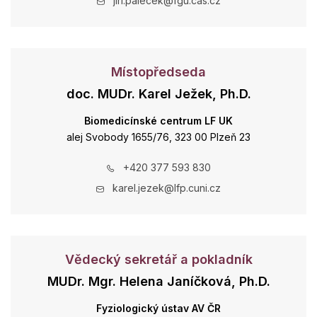
jiri.palecek@fgu.cas.cz
Místopředseda
doc. MUDr. Karel Ježek, Ph.D.
Biomedicínské centrum LF UK
alej Svobody 1655/76, 323 00 Plzeň 23
+420 377 593 830
karel.jezek@lfp.cuni.cz
Vědecký sekretář a pokladník
MUDr. Mgr. Helena Janíčková, Ph.D.
Fyziologický ústav AV ČR