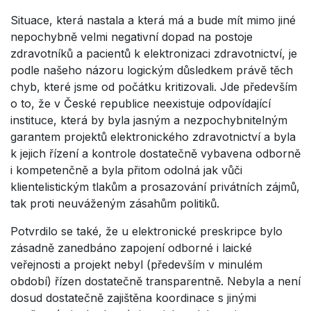
Situace, která nastala a která má a bude mít mimo jiné
nepochybně velmi negativní dopad na postoje
zdravotníků a pacientů k elektronizaci zdravotnictví, je
podle našeho názoru logickým důsledkem právě těch
chyb, které jsme od počátku kritizovali. Jde především
o to, že v České republice neexistuje odpovídající
instituce, která by byla jasným a nezpochybnitelným
garantem projektů elektronického zdravotnictví a byla
k jejich řízení a kontrole dostatečně vybavena odborně
i kompetenčně a byla přitom odolná jak vůči
klientelistickým tlakům a prosazování privátních zájmů,
tak proti neuváženým zásahům politiků.
Potvrdilo se také, že u elektronické preskripce bylo
zásadně zanedbáno zapojení odborné i laické
veřejnosti a projekt nebyl (především v minulém
období) řízen dostatečně transparentně. Nebyla a není
dosud dostatečně zajištěna koordinace s jinými