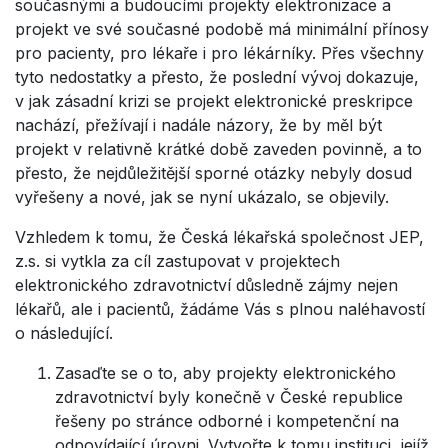
současnými a budoucími projekty elektronizace a
projekt ve své současné podobě má minimální přínosy
pro pacienty, pro lékaře i pro lékárníky. Přes všechny
tyto nedostatky a přesto, že poslední vývoj dokazuje,
v jak zásadní krizi se projekt elektronické preskripce
nachází, přežívají i nadále názory, že by měl být
projekt v relativně krátké době zaveden povinně, a to
přesto, že nejdůležitější sporné otázky nebyly dosud
vyřešeny a nové, jak se nyní ukázalo, se objevily.
Vzhledem k tomu, že Česká lékařská společnost JEP,
z.s. si vytkla za cíl zastupovat v projektech
elektronického zdravotnictví důsledně zájmy nejen
lékařů, ale i pacientů, žádáme Vás s plnou naléhavostí
o následující.
Zasaďte se o to, aby projekty elektronického
zdravotnictví byly konečně v České republice
řešeny po stránce odborné i kompetenční na
odpovídající úrovni. Vytvořte k tomu instituci, jejíž