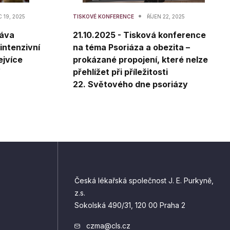
•
 19, 2025
TISKOVÉ KONFERENCE
ŘÍJEN 22, 2025
ráva
21.10.2025 - Tisková konference
intenzivní
na téma Psoriáza a obezita –
ejvíce
prokázané propojení, které nelze
přehlížet při příležitosti
22. Světového dne psoriázy
Česká lékařská společnost J. E. Purkyně,
z.s.
Sokolská 490/31, 120 00 Praha 2
czma@cls.cz