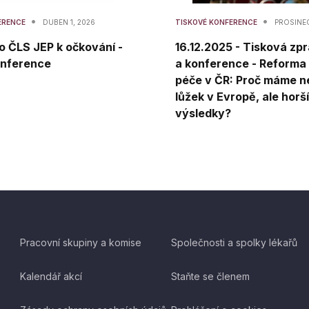
•
•
ERENCE
DUBEN 1, 2026
TISKOVÉ KONFERENCE
PROSINEC
o ČLS JEP k očkování -
16.12.2025 - Tisková zp
onference
a konference - Reforma 
péče v ČR: Proč máme n
lůžek v Evropě, ale horší
výsledky?
Pracovní skupiny a komise
Společnosti a spolky lékařů
Kalendář akcí
Staňte se členem