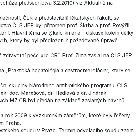
schůze předsednictva 3.2.2010) viz Aktuálně na
ností, ČLK a představitelů lékařských fakult, se
ctvo ČLS JEP byl přítomen prof. Škrha a prof. Povýšil.
dání. Hlavní téma se týkalo kmene – diskuse kolem délky
rh, který by byl předložen k požadované úpravě
 zdravotní péče pro ČR“. Prof. Zima zaslal na ČLS JEP
a „Praktická hepatológia a gastroenterológia“, který se
ční skupiny Národního antibiotického programu. ČLS
ček, doc. Marešová, dr. Hedlová a dr. Jindrák.
isích MZ ČR byl předán na základě zaslaných návrhů
za rok 2009 k výzkumným záměrům, které byly řešeny
em Praha.
ěstského soudu v Praze. Termín odvolacího soudu zatím