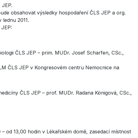
S JEP.
bude obsahovat výsledky hospodaření ČLS JEP a org.
 lednu 2011.
 JEP:
iologii ČLS JEP – prim. MUDr. Josef Scharfen, CSc.,
í SLM ČLS JEP v Kongresovém centru Nemocnice na
edicíny ČLS JEP – prof. MUDr. Radana Königová, CSc.,
10 – od 13,00 hodin v Lékařském domě, zasedací místnost