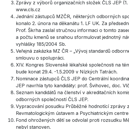
Zprávy z výborů organizačních složek ČLS JEP (1. 
www.cls.cz
Jednání zástupců MZČR, některých odborných společ
konalo 2. února na děkanátu 1. LF UK. Za předsedni
Prof. Škrha zaslal stručnou informaci o tomto zase
a počtu kmenů se snahou sformulovat jednotný náv
vyhlášky 185/2004 Sb.
Veřejná zakázka MZ ČR – „Vývoj standardů odborné
smlouvu o spolupráci.
XIV. Kongres Slovenské lékařské společnosti na tém
bude konat 29.4. -1.5.2009 v Nízkých Tatrách.
Nominace zástupců ČLS JEP do Centrální koordina
JEP navrhla tyto kandidáty: prof. Švihovec, doc. Vl
Seznam kandidátů na členství v akreditačních kom
odborných společností ČLS JEP.
Vypracování posudku Průběžné hodnotící zprávy 
Revmatologickým ústavem a Psychiatrickým centr
Fond ohrožených dětí se odvolal proti rozsudku M
nebyl stanoven.