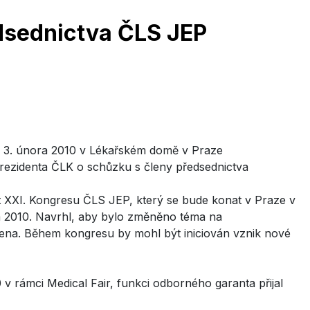
dsednictva ČLS JEP
e 3. února 2010 v Lékařském domě v Praze
prezidenta ČLK o schůzku s členy předsednictva
nt XXI. Kongresu ČLS JEP, který se bude konat v Praze v
a 2010. Navrhl, aby bylo změněno téma na
ena. Během kongresu by mohl být iniciován vznik nové
 v rámci Medical Fair, funkci odborného garanta přijal