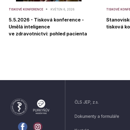
•
TISKOVÉ KONFERENCE
KVĚTEN 6, 2026
TISKOVÉ KONF
5.5.2026 - Tisková konference -
Stanovisk
Umělá inteligence
tisková k
ve zdravotnictví: pohled pacienta
ČLS JEP, z.s.
Dokumenty a formuláře