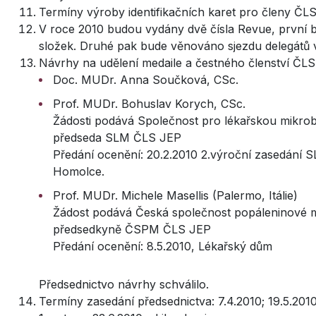
Termíny výroby identifikačních karet pro členy ČL
V roce 2010 budou vydány dvě čísla Revue, první 
složek. Druhé pak bude věnováno sjezdu delegátů v
Návrhy na udělení medaile a čestného členství ČLS
Doc. MUDr. Anna Součková, CSc.
Prof. MUDr. Bohuslav Korych, CSc.
Žádosti podává Společnost pro lékařskou mikrob
předseda SLM ČLS JEP
Předání ocenění: 20.2.2010 2.výroční zasedán
Homolce.
Prof. MUDr. Michele Masellis (Palermo, Itálie)
Žádost podává Česká společnost popáleninové m
předsedkyně ČSPM ČLS JEP
Předání ocenění: 8.5.2010, Lékařský dům
Předsednictvo návrhy schválilo.
Termíny zasedání předsednictva: 7.4.2010; 19.5.20