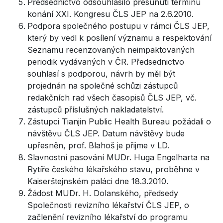
Předsednictvo odsouhlasilo přesunutí termínu
konání XXI. Kongresu ČLS JEP na 2.6.2010.
Podpora společného postupu v rámci ČLS JEP,
který by vedl k posílení významu a respektování
Seznamu recenzovaných neimpaktovaných
periodik vydávaných v ČR. Předsednictvo
souhlasí s podporou, návrh by měl být
projednán na společné schůzi zástupců
redakčních rad všech časopisů ČLS JEP, vč.
zástupců příslušných nakladatelství.
Zástupci Tianjin Public Health Bureau požádali o
návštěvu ČLS JEP. Datum návštěvy bude
upřesněn, prof. Blahoš je přijme v LD.
Slavnostní pasování MUDr. Huga Engelharta na
Rytíře českého lékařského stavu, proběhne v
Kaiserštejnském paláci dne 18.3.2010.
Žádost MUDr. H. Dolanského, předsedy
Společnosti revizního lékařství ČLS JEP, o
začlenění revizního lékařství do programu