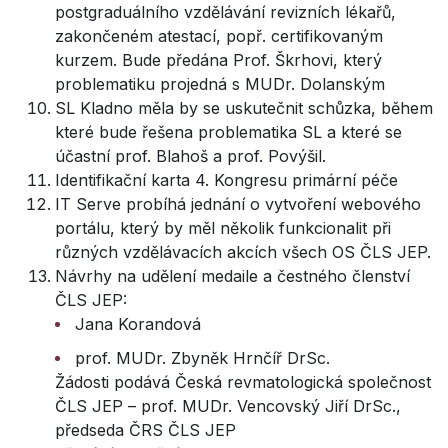
postgraduálního vzdělávání revizních lékařů,
zakončeném atestací, popř. certifikovaným
kurzem. Bude předána Prof. Škrhovi, který
problematiku projedná s MUDr. Dolanským
SL Kladno měla by se uskutečnit schůzka, během
které bude řešena problematika SL a které se
účastní prof. Blahoš a prof. Povýšil.
Identifikační karta 4. Kongresu primární péče
IT Serve probíhá jednání o vytvoření webového
portálu, který by měl několik funkcionalit při
různých vzdělávacích akcích všech OS ČLS JEP.
Návrhy na udělení medaile a čestného členství
ČLS JEP:
Jana Korandová
prof. MUDr. Zbyněk Hrnčíř DrSc.
Žádosti podává Česká revmatologická společnost
ČLS JEP – prof. MUDr. Vencovský Jiří DrSc.,
předseda ČRS ČLS JEP