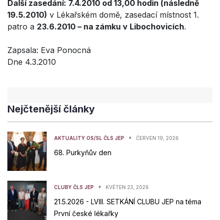
Další zasedání: 7.4.2010 od 13,00 hodin (následně
19.5.2010)
v Lékařském domě, zasedací místnost 1.
patro a
23.6.2010 – na zámku v Libochovicích
.
Zapsala: Eva Ponocná
Dne 4.3.2010
Nejčtenější články
•
AKTUALITY OS/SL ČLS JEP
ČERVEN 19, 2026
68. Purkyňův den
•
CLUBY ČLS JEP
KVĚTEN 23, 2026
21.5.2026 - LVIII. SETKÁNÍ CLUBU JEP na téma
První české lékařky