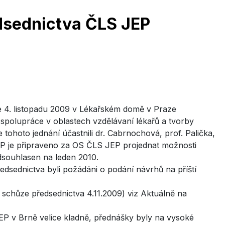
dsednictva ČLS JEP
e 4. listopadu 2009 v Lékařském domě v Praze
spolupráce v oblastech vzdělávaní lékařů a tvorby
ohoto jednání účastnili dr. Cabrnochová, prof. Palička,
JEP je připraveno za OS ČLS JEP projednat možnosti
dsouhlasen na leden 2010.
sednictva byli požádáni o podání návrhů na příští
schůze předsednictva 4.11.2009) viz Aktuálně na
EP v Brně velice kladně, přednášky byly na vysoké