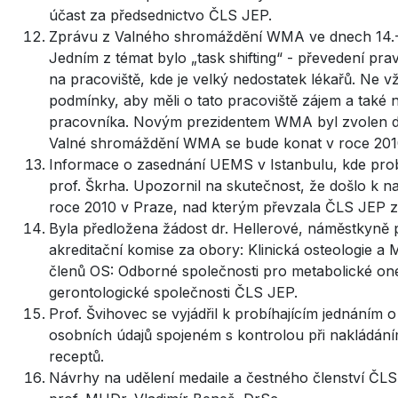
účast za předsednictvo ČLS JEP.
Zprávu z Valného shromáždění WMA ve dnech 14.-18.
Jedním z témat bylo „task shifting“ - převedení p
na pracoviště, kde je velký nedostatek lékařů. Ne
podmínky, aby měli o tato pracoviště zájem a také 
pracovníka. Novým prezidentem WMA byl zvolen dr. K
Valné shromáždění WMA se bude konat v roce 201
Informace o zasednání UEMS v Istanbulu, kde probíh
prof. Škrha. Upozornil na skutečnost, že došlo k 
roce 2010 v Praze, nad kterým převzala ČLS JEP zá
Byla předložena žádost dr. Hellerové, náměstkyně
akreditační komise za obory: Klinická osteologie a
členů OS: Odborné společnosti pro metabolické on
gerontologické společnosti ČLS JEP.
Prof. Švihovec se vyjádřil k probíhajícím jednáním 
osobních údajů spojeném s kontrolou při nakládáním
receptů.
Návrhy na udělení medaile a čestného členství ČLS