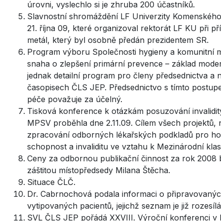
úrovni, vyslechlo si je zhruba 200 účastníků.
Slavnostní shromáždění LF Univerzity Komenského v
21. října 09, které organizoval rektorát LF KU při p
metál, který byl osobně předán prezidentem SR.
Program výboru Společnosti hygieny a komunitní m
snaha o zlepšení primární prevence – základ modern
jednak detailní program pro členy předsednictva a 
časopisech ČLS JEP. Předsednictvo s tímto postupem
péče považuje za účelný.
Tisková konference k otázkám posuzování invalidit
MPSV proběhla dne 2.11.09. Cílem všech projektů,
zpracování odborných lékařských podkladů pro hod
schopnost a invaliditu ve vztahu k Mezinárodní klas
Ceny za odbornou publikační činnost za rok 2008 
záštitou místopředsedy Milana Štěcha.
Situace ČLČ.
Dr. Cabrnochová podala informaci o připravovanýc
vytipovaných pacientů, jejichž seznam je již rozesíl
SVL ČLS JEP pořádá XXVIII. Výroční konferenci v Brn