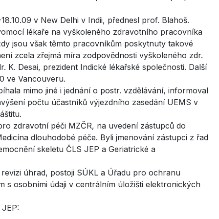
10.09 v New Delhi v Indii, přednesl prof. Blahoš.
ravomocí lékaře na vyškoleného zdravotního pracovníka
 vždy jsou však těmto pracovníkům poskytnuty takové
není zcela zřejmá míra zodpovědnosti vyškoleného zdr.
. Desai, prezident Indické lékařské společnosti. Další
0 ve Vancouveru.
ala mimo jiné i jednání o postr. vzdělávání, informoval
navýšení počtu účastníků výjezdního zasedání UEMS v
štitu.
 pro zdravotní péči MZČR, na uvedení zástupců do
 Medicína dlouhodobé péče. Byli jmenování zástupci z řad
emocnění skeletu ČLS JEP a Geriatrické a
o revizi úhrad, postoji SÚKL a Úřadu pro ochranu
 s osobními údaji v centrálním úložišti elektronických
 JEP: