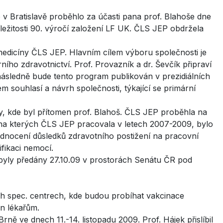
 Bratislavě proběhlo za účasti pana prof. Blahoše dne
říležitosti 90. výročí založení LF UK. ČLS JEP obdržela
edicíny ČLS JEP. Hlavním cílem výboru společnosti je
ího zdravotnictví. Prof. Provazník a dr. Ševčík připraví
následně bude tento program publikován v prezidiálních
 souhlasí a návrh společnosti, týkající se primární
y, kde byl přítomen prof. Blahoš. ČLS JEP proběhla na
 na kterých ČLS JEP pracovala v letech 2007-2009, bylo
nocení důsledků zdravotního postižení na pracovní
ifikaci nemocí.
byly předány 27.10.09 v prostorách Senátu ČR pod
h spec. centrech, kde budou probíhat vakcinace
án lékařům.
ě ve dnech 11.-14. listopadu 2009. Prof. Hájek přislíbil