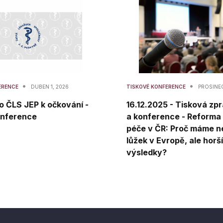
•
•
ERENCE
DUBEN 1, 2026
TISKOVÉ KONFERENCE
PROSINEC
o ČLS JEP k očkování -
16.12.2025 - Tisková zp
onference
a konference - Reforma 
péče v ČR: Proč máme n
lůžek v Evropě, ale horší
výsledky?