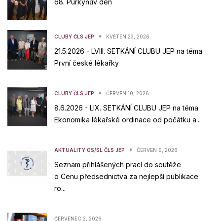
68. Purkyňův den
•
CLUBY ČLS JEP
KVĚTEN 23, 2026
21.5.2026 - LVIII. SETKÁNÍ CLUBU JEP na téma
První české lékařky
•
CLUBY ČLS JEP
ČERVEN 10, 2026
8.6.2026 - LIX. SETKÁNÍ CLUBU JEP na téma
Ekonomika lékařské ordinace od počátku a...
•
AKTUALITY OS/SL ČLS JEP
ČERVEN 9, 2026
Seznam přihlášených prací do soutěže
o Cenu předsednictva za nejlepší publikace
ro...
ČERVENEC 2, 2026