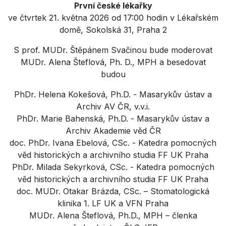
První české lékařky
ve čtvrtek 21. května 2026 od 17:00 hodin v Lékařském
domě, Sokolská 31, Praha 2
S prof. MUDr. Štěpánem Svačinou bude moderovat
MUDr. Alena Šteflová, Ph. D., MPH a besedovat
budou
PhDr. Helena Kokešová, Ph.D. - Masarykův ústav a
Archiv AV ČR, v.v.i.
PhDr. Marie Bahenská, Ph.D. - Masarykův ústav a
Archiv Akademie věd ČR
doc. PhDr. Ivana Ebelová, CSc. - Katedra pomocných
věd historických a archivního studia FF UK Praha
PhDr. Milada Sekyrková, CSc. - Katedra pomocných
věd historických a archivního studia FF UK Praha
doc. MUDr. Otakar Brázda, CSc. – Stomatologická
klinika 1. LF UK a VFN Praha
MUDr. Alena Šteflová, Ph.D., MPH – členka