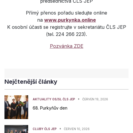
předsednictva ČLS JEP
Přímý přenos pořadu sledujte online
na
www.purkynka.online
K osobní účasti se registrujte v sekretariátu ČLS JEP
(tel. 224 266 223).
Pozvánka ZDE
Nejčtenější články
•
AKTUALITY OS/SL ČLS JEP
ČERVEN 19, 2026
68. Purkyňův den
•
CLUBY ČLS JEP
ČERVEN 10, 2026