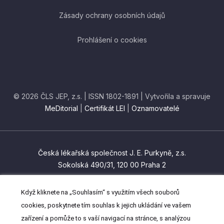
Zásady ochrany osobních údajů
Prohlášení o cookies
© 2026 ČLS JEP, z.s. | ISSN 1802-1891 | Vytvořila a spravuje
MeDitorial
|
Certifikát LEI
|
Oznamovatelé
Česká lékařská společnost J. E. Purkyně, z.s.
Sokolská 490/31, 120 00 Praha 2
czma@cls.cz
Když kliknete na „Souhlasím“ s využitím všech souborů
(+420) 224 266 201
cookies, poskytnete tím souhlas k jejich ukládání ve vašem
zařízení a pomůže to s vaší navigací na stránce, s analýzou