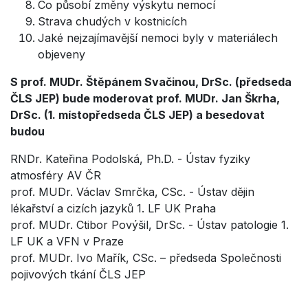
Co působí změny výskytu nemocí
Strava chudých v kostnicích
Jaké nejzajímavější nemoci byly v materiálech
objeveny
S prof. MUDr. Štěpánem Svačinou, DrSc. (předseda
ČLS JEP) bude moderovat prof. MUDr. Jan Škrha,
DrSc. (1. místopředseda ČLS JEP) a besedovat
budou
RNDr. Kateřina Podolská, Ph.D. - Ústav fyziky
atmosféry AV ČR
prof. MUDr. Václav Smrčka, CSc. - Ústav dějin
lékařství a cizích jazyků 1. LF UK Praha
prof. MUDr. Ctibor Povýšil, DrSc. - Ústav patologie 1.
LF UK a VFN v Praze
prof. MUDr. Ivo Mařík, CSc. – předseda Společnosti
pojivových tkání ČLS JEP