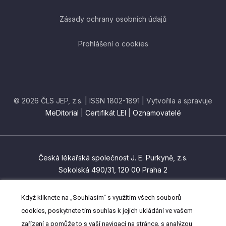
Zásady ochrany osobních údajů
Prohlášení o cookies
© 2026 ČLS JEP, z.s. | ISSN 1802-1891 | Vytvořila a spravuje
MeDitorial
|
Certifikát LEI
|
Oznamovatelé
Česká lékařská společnost J. E. Purkyně, z.s.
Sokolská 490/31, 120 00 Praha 2
czma@cls.cz
Když kliknete na „Souhlasím“ s využitím všech souborů
(+420) 224 266 201
cookies, poskytnete tím souhlas k jejich ukládání ve vašem
zařízení a pomůže to s vaší navigací na stránce, s analýzou