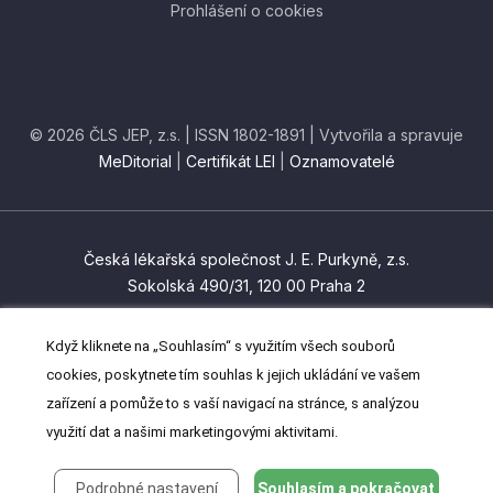
Prohlášení o cookies
© 2026 ČLS JEP, z.s. | ISSN 1802-1891 | Vytvořila a spravuje
MeDitorial
|
Certifikát LEI
|
Oznamovatelé
Česká lékařská společnost J. E. Purkyně, z.s.
Sokolská 490/31, 120 00 Praha 2
czma@cls.cz
Když kliknete na „Souhlasím“ s využitím všech souborů
(+420) 224 266 201
cookies, poskytnete tím souhlas k jejich ukládání ve vašem
zařízení a pomůže to s vaší navigací na stránce, s analýzou
využití dat a našimi marketingovými aktivitami.
Podrobné nastavení
Souhlasím a pokračovat