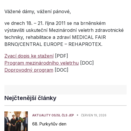
Vážené dámy, vážení pánové,
ve dnech 18. – 21. října 2011 se na brněnském
výstavišti uskuteční Mezinárodní veletrh zdravotnické
techniky, rehabilitace a zdraví MEDICAL FAIR
BRNO/CENTRAL EUROPE – REHAPROTEX.
Zvací dopis ke stažení
[PDF]
Program mezinárodního veletrhu
[DOC]
Doprovodný program
[DOC]
Nejčtenější články
•
AKTUALITY OS/SL ČLS JEP
ČERVEN 19, 2026
68. Purkyňův den