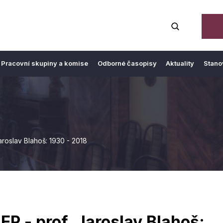
Pracovní skupiny a komise
Odborné časopisy
Aktuality
Stano
roslav Blahoš: 1930 - 2018
P - prof. Jaroslav Blahoš: