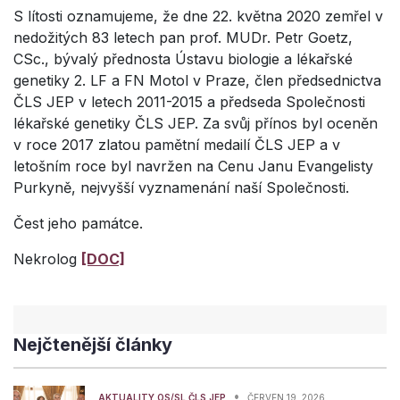
S lítosti oznamujeme, že dne 22. května 2020 zemřel v
nedožitých 83 letech pan prof. MUDr. Petr Goetz,
CSc., bývalý přednosta Ústavu biologie a lékařské
genetiky 2. LF a FN Motol v Praze, člen předsednictva
ČLS JEP v letech 2011-2015 a předseda Společnosti
lékařské genetiky ČLS JEP. Za svůj přínos byl oceněn
v roce 2017 zlatou pamětní medailí ČLS JEP a v
letošním roce byl navržen na Cenu Janu Evangelisty
Purkyně, nejvyšší vyznamenání naší Společnosti.
Čest jeho památce.
Nekrolog
[DOC]
Nejčtenější články
•
AKTUALITY OS/SL ČLS JEP
ČERVEN 19, 2026