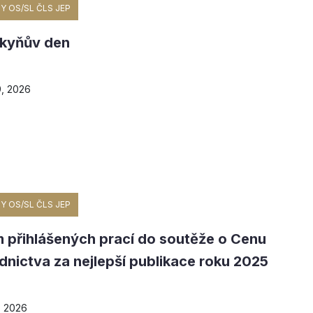
Y OS/SL ČLS JEP
rkyňův den
, 2026
Y OS/SL ČLS JEP
 přihlášených prací do soutěže o Cenu
nictva za nejlepší publikace roku 2025
 2026