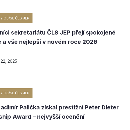
Y OS/SL ČLS JEP
íci sekretariátu ČLS JEP přejí spokojené
 a vše nejlepší v novém roce 2026
22, 2025
Y OS/SL ČLS JEP
ladimír Palička získal prestižní Peter Dieter
ship Award – nejvyšší ocenění