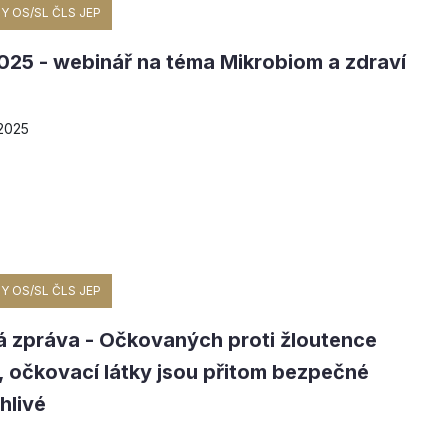
Y OS/SL ČLS JEP
 2025 - webinář na téma Mikrobiom a zdraví
 2025
Y OS/SL ČLS JEP
á zpráva - Očkovaných proti žloutence
, očkovací látky jsou přitom bezpečné
hlivé