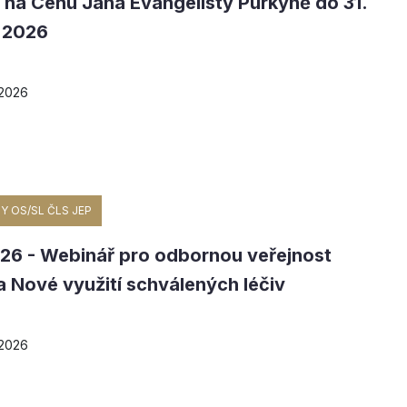
 na Cenu Jana Evangelisty Purkyně do 31.
 2026
 2026
Y OS/SL ČLS JEP
026 - Webinář pro odbornou veřejnost
 Nové využití schválených léčiv
 2026