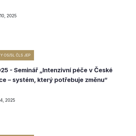
10, 2025
Y OS/SL ČLS JEP
025 - Seminář „Intenzivní péče v České
ce – systém, který potřebuje změnu“
4, 2025