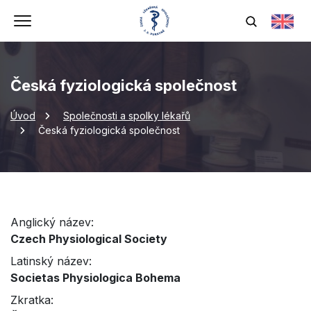
Česká fyziologická společnost
Úvod
Společnosti a spolky lékařů
Česká fyziologická společnost
Anglický název:
Czech Physiological Society
Latinský název:
Societas Physiologica Bohema
Zkratka: