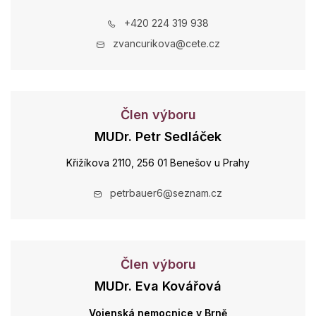
+420 224 319 938
zvancurikova@cete.cz
Člen výboru
MUDr. Petr Sedláček
Křižíkova 2110, 256 01 Benešov u Prahy
petrbauer6@seznam.cz
Člen výboru
MUDr. Eva Kovářová
Vojenská nemocnice v Brně