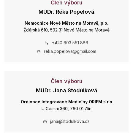
Člen výboru
MUDr. Réka Popelová
Nemocnice Nové Město na Moravě, p.o.
Žďárská 610, 592 31 Nové Město na Moravě
+420 603 561 886
reka.popelova@gmail.com
Člen výboru
MUDr. Jana Stodůlková
Ordinace Integrované Medicíny ORIEM s.r.o
U Gemini 360, 760 01 Zlín
jana@stodulkova.cz