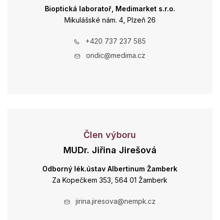
Bioptická laboratoř, Medimarket s.r.o.
Mikulášské nám. 4, Plzeň 26
+420 737 237 585
ondic@medima.cz
Člen výboru
MUDr. Jiřina Jirešová
Odborný lék.ústav Albertinum Žamberk
Za Kopečkem 353, 564 01 Žamberk
jirina.jiresova@nempk.cz