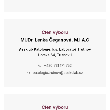
Člen výboru
MUDr. Lenka Čeganová, M.I.A.C
Aesklub Patologie, k.s. Laboratoř Trutnov
Horská 64, Trutnov 1
+420 731 171 752
patologie.trutnov@aeskulab.cz
Člen výboru