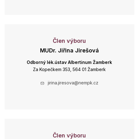
Člen výboru
MUDr. Jiřina Jirešová
Odborný lék.ústav Albertinum Žamberk
Za Kopečkem 353, 564 01 Žamberk
jirina.jiresova@nempk.cz
Člen výboru