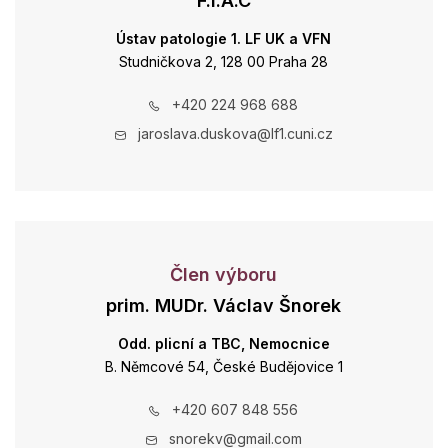
F.I.A.C
Ústav patologie 1. LF UK a VFN
Studničkova 2, 128 00 Praha 28
+420 224 968 688
jaroslava.duskova@lf1.cuni.cz
Člen výboru
prim. MUDr. Václav Šnorek
Odd. plicní a TBC, Nemocnice
B. Němcové 54, České Budějovice 1
+420 607 848 556
snorekv@gmail.com