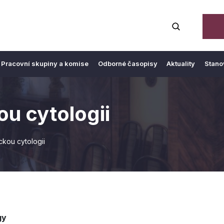
Pracovní skupiny a komise
Odborné časopisy
Aktuality
Stano
ou cytologii
ckou cytologii
gy