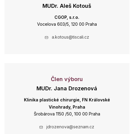
MUDr. Aleš Kotouš
CGOP, s.r.o.
Vocelova 603/5, 120 00 Praha
a.kotous@tiscali.cz
Člen výboru
MUDr. Jana Drozenová
Klinika plastické chirurgie, FN Královské
Vinohrady, Praha
Šrobárova 1150 /50, 100 00 Praha
jdrozenova@seznam.cz