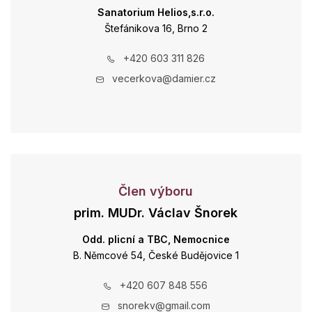
Sanatorium Helios,s.r.o.
Štefánikova 16, Brno 2
+420 603 311 826
vecerkova@damier.cz
Člen výboru
prim. MUDr. Václav Šnorek
Odd. plicní a TBC, Nemocnice
B. Němcové 54, České Budějovice 1
+420 607 848 556
snorekv@gmail.com