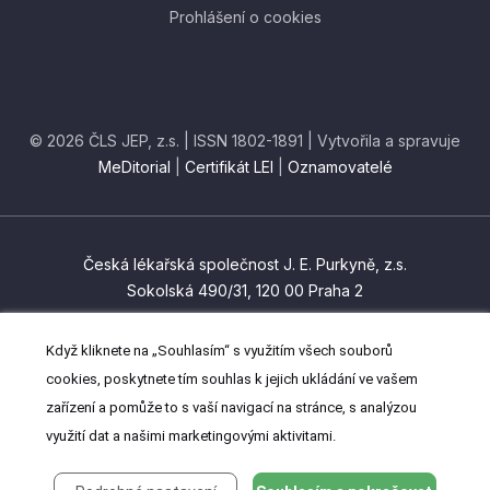
Prohlášení o cookies
© 2026 ČLS JEP, z.s. | ISSN 1802-1891 | Vytvořila a spravuje
MeDitorial
|
Certifikát LEI
|
Oznamovatelé
Česká lékařská společnost J. E. Purkyně, z.s.
Sokolská 490/31, 120 00 Praha 2
czma@cls.cz
Když kliknete na „Souhlasím“ s využitím všech souborů
(+420) 224 266 201
cookies, poskytnete tím souhlas k jejich ukládání ve vašem
zařízení a pomůže to s vaší navigací na stránce, s analýzou
využití dat a našimi marketingovými aktivitami.