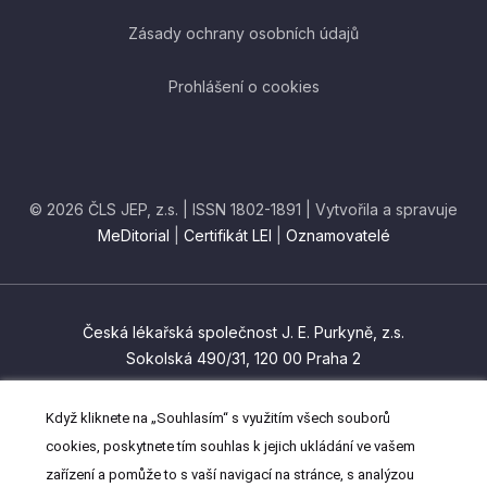
Zásady ochrany osobních údajů
Prohlášení o cookies
© 2026 ČLS JEP, z.s. | ISSN 1802-1891 | Vytvořila a spravuje
MeDitorial
|
Certifikát LEI
|
Oznamovatelé
Česká lékařská společnost J. E. Purkyně, z.s.
Sokolská 490/31, 120 00 Praha 2
czma@cls.cz
Když kliknete na „Souhlasím“ s využitím všech souborů
(+420) 224 266 201
cookies, poskytnete tím souhlas k jejich ukládání ve vašem
zařízení a pomůže to s vaší navigací na stránce, s analýzou