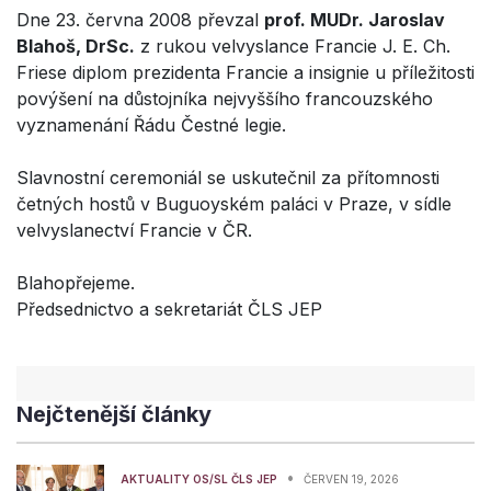
Dne 23. června 2008 převzal
prof. MUDr. Jaroslav
Blahoš, DrSc.
z rukou velvyslance Francie J. E. Ch.
Friese diplom prezidenta Francie a insignie u příležitosti
povýšení na důstojníka nejvyššího francouzského
vyznamenání Řádu Čestné legie.
Slavnostní ceremoniál se uskutečnil za přítomnosti
četných hostů v Buguoyském paláci v Praze, v sídle
velvyslanectví Francie v ČR.
Blahopřejeme.
Předsednictvo a sekretariát ČLS JEP
Nejčtenější články
•
AKTUALITY OS/SL ČLS JEP
ČERVEN 19, 2026