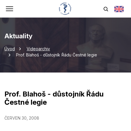
Aktuality
Úvod
Videoarchiv
Prof. Blahoš - důstojník Řádu Čestné legie
Prof. Blahoš - důstojník Řádu
Čestné legie
ČERVEN 30, 2008