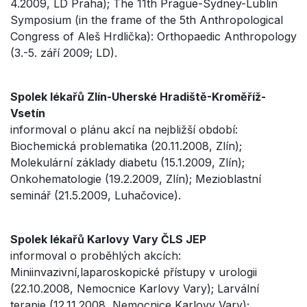
4.2009, LD Praha); The 11th Prague-Sydney-Lublin
Symposium (in the frame of the 5th Anthropological
Congress of Aleš Hrdlička): Orthopaedic Anthropology
(3.-5. září 2009; LD).
Spolek lékařů Zlín-Uherské Hradiště-Kroměříž-
Vsetín
informoval o plánu akcí na nejbližší období:
Biochemická problematika (20.11.2008, Zlín);
Molekulární základy diabetu (15.1.2009, Zlín);
Onkohematologie (19.2.2009, Zlín); Mezioblastní
seminář (21.5.2009, Luhačovice).
Spolek lékařů Karlovy Vary ČLS JEP
informoval o proběhlých akcích:
Miniinvazivní,laparoskopické přístupy v urologii
(22.10.2008, Nemocnice Karlovy Vary); Larvální
terapie (12.11.2008, Nemocnice Karlovy Vary);