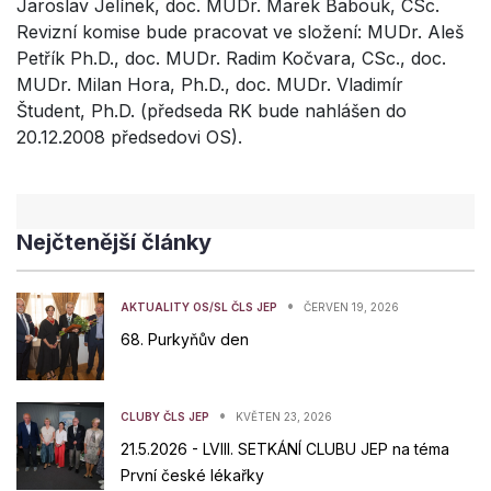
Jaroslav Jelínek, doc. MUDr. Marek Babouk, CSc.
Revizní komise bude pracovat ve složení: MUDr. Aleš
Petřík Ph.D., doc. MUDr. Radim Kočvara, CSc., doc.
MUDr. Milan Hora, Ph.D., doc. MUDr. Vladimír
Študent, Ph.D. (předseda RK bude nahlášen do
20.12.2008 předsedovi OS).
Nejčtenější články
•
AKTUALITY OS/SL ČLS JEP
ČERVEN 19, 2026
68. Purkyňův den
•
CLUBY ČLS JEP
KVĚTEN 23, 2026
21.5.2026 - LVIII. SETKÁNÍ CLUBU JEP na téma
První české lékařky