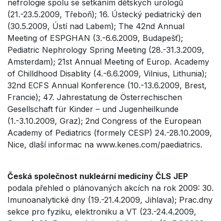
nefrologie spolu se setkáním dětských urologů
(21.-23.5.2009, Třeboň); 16. Ústecký pediatrický den
(30.5.2009, Ústí nad Labem); The 42nd Annual
Meeting of ESPGHAN (3.-6.6.2009, Budapešť);
Pediatric Nephrology Spring Meeting (28.-31.3.2009,
Amsterdam); 21st Annual Meeting of Europ. Academy
of Chilldhood Disablity (4.-6.6.2009, Vilnius, Lithunia);
32nd ECFS Annual Konference (10.-13.6.2009, Brest,
Francie); 47. Jahrestatung de Österrechischen
Gesellschaft für Kinder – und Jugenheilkunde
(1.-3.10.2009, Graz); 2nd Congress of the European
Academy of Pediatrics (formely CESP) 24.-28.10.2009,
Nice, dlaší informac na www.kenes.com/paediatrics.
Česká společnost nukleární medicíny ČLS JEP
podala přehled o plánovaných akcích na rok 2009: 30.
Imunoanalytické dny (19.-21.4.2009, Jihlava); Prac.dny
sekce pro fyziku, elektroniku a VT (23.-24.4.2009,