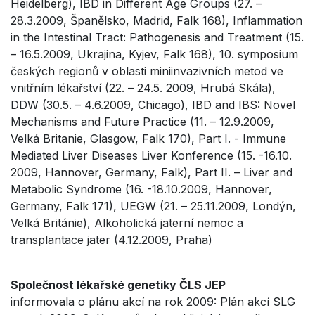
Heidelberg), IBD in Different Age Groups (27. –
28.3.2009, Španělsko, Madrid, Falk 168), Inflammation
in the Intestinal Tract: Pathogenesis and Treatment (15.
– 16.5.2009, Ukrajina, Kyjev, Falk 168), 10. symposium
českých regionů v oblasti miniinvazivních metod ve
vnitřním lékařství (22. – 24.5. 2009, Hrubá Skála),
DDW (30.5. – 4.6.2009, Chicago), IBD and IBS: Novel
Mechanisms and Future Practice (11. – 12.9.2009,
Velká Britanie, Glasgow, Falk 170), Part I. - Immune
Mediated Liver Diseases Liver Konference (15. -16.10.
2009, Hannover, Germany, Falk), Part II. – Liver and
Metabolic Syndrome (16. -18.10.2009, Hannover,
Germany, Falk 171), UEGW (21. – 25.11.2009, Londýn,
Velká Británie), Alkoholická jaterní nemoc a
transplantace jater (4.12.2009, Praha)
Společnost lékařské genetiky ČLS JEP
informovala o plánu akcí na rok 2009: Plán akcí SLG