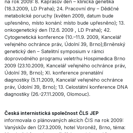
na rok 2009: 8. Kaprasův den – klinická genetika
(18.3.2009, LD Praha); 24. Pracovní dny – Dědičné
metabolické poruchy (květen 2009, datum bude
upřesněno, místo konání: místo bude upřesněno); 13.
onkogenetický den (12.6. 2009 , LD Praha); 42.
Cytogenetická konference (10.–11.9. 2009, Kancelář
veřejného ochránce práv, Údolní 39, Brno);Brněnský
genetický den – Satelitní symposium v rámci
doprovodného programu veletrhu Hospimedica Brno
2009 (23.10.2009, Kancelář veřejného ochránce práv,
Údolní 39, Brno); XI. konference prenatální
diagnostiky (5.11.2009, Kancelář veřejného ochránce
práv, Údolní 39, Brno); 13. Celostátní konference DNA
diagnostiky (26.-27.11.2009, Olomouc).
Česká internistická společnost ČLS JEP
informovala o plánovaných akcích ČIS na rok 2009:
Vanýskův den (27.3.2009, hotel Voroněž, Brno, téma: