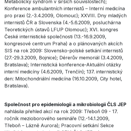
Metabolický syndrom v širších souvislostech);
Konference ambulantních internistů – Interní medicína
pro praxi (2.-3.4.2009, Olomouc); XXVIII. Dny mladých
internistů ČR a Slovenska (4.-5.6.2009, posluchárna
Teoretických ústavů LFUP Olomouc); XVI. kongres
České internistické společnosti (13.-16.9.2009,
kongresové centrum Praha) a o plánovaných akcích
SIS na rok 2009: Slovensko-polské setkání internistů
(27.-29.3.2009, Bojnice); Dérerův memoriál (3.4.2009,
Bratislava); Internistická konference-Aktuální otázky
interní medicíny (4.6.2009, Trenčín); 137. internistický
den: Mitochondriální medicína (16.10.2009, City hotel,
Bratislava).
Společnost pro epidemiologii a mikrobiologii ČLS JEP
nahlásila přehled akcí na rok 2009: Třeboň 09 - 17.
ročník mezioborového semináře (12.-14.1.2009,
Třeboň – Lázně Aurora); Pracovní setkání Sekce