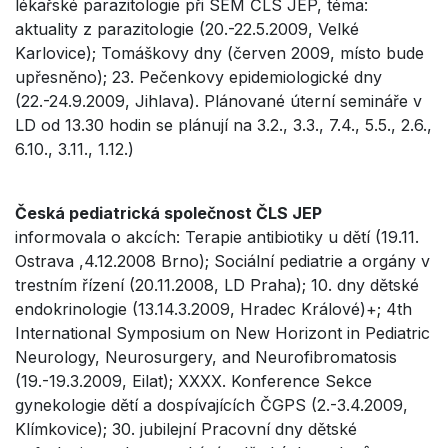
lékařské parazitologie při SEM ČLS JEP, téma:
aktuality z parazitologie (20.-22.5.2009, Velké
Karlovice); Tomáškovy dny (červen 2009, místo bude
upřesněno); 23. Pečenkovy epidemiologické dny
(22.-24.9.2009, Jihlava). Plánované úterní semináře v
LD od 13.30 hodin se plánují na 3.2., 3.3., 7.4., 5.5., 2.6.,
6.10., 3.11., 1.12.)
Česká pediatrická společnost ČLS JEP
informovala o akcích: Terapie antibiotiky u dětí (19.11.
Ostrava ,4.12.2008 Brno); Sociální pediatrie a orgány v
trestním řízení (20.11.2008, LD Praha); 10. dny dětské
endokrinologie (13.14.3.2009, Hradec Králové)+; 4th
International Symposium on New Horizont in Pediatric
Neurology, Neurosurgery, and Neurofibromatosis
(19.-19.3.2009, Eilat); XXXX. Konference Sekce
gynekologie dětí a dospívajících ČGPS (2.-3.4.2009,
Klímkovice); 30. jubilejní Pracovní dny dětské