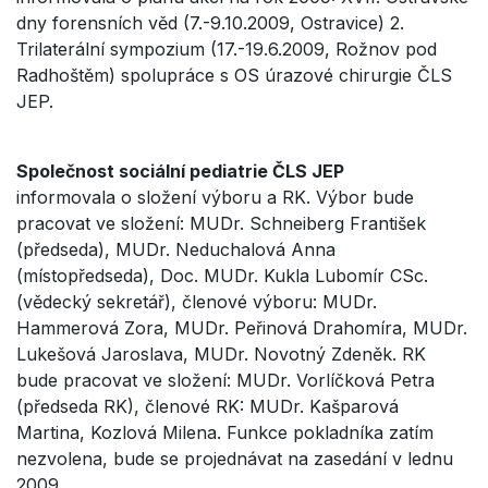
dny forensních věd (7.-9.10.2009, Ostravice) 2.
Trilaterální sympozium (17.-19.6.2009, Rožnov pod
Radhoštěm) spolupráce s OS úrazové chirurgie ČLS
JEP.
Společnost sociální pediatrie ČLS JEP
informovala o složení výboru a RK. Výbor bude
pracovat ve složení: MUDr. Schneiberg František
(předseda), MUDr. Neduchalová Anna
(místopředseda), Doc. MUDr. Kukla Lubomír CSc.
(vědecký sekretář), členové výboru: MUDr.
Hammerová Zora, MUDr. Peřinová Drahomíra, MUDr.
Lukešová Jaroslava, MUDr. Novotný Zdeněk. RK
bude pracovat ve složení: MUDr. Vorlíčková Petra
(předseda RK), členové RK: MUDr. Kašparová
Martina, Kozlová Milena. Funkce pokladníka zatím
nezvolena, bude se projednávat na zasedání v lednu
2009.