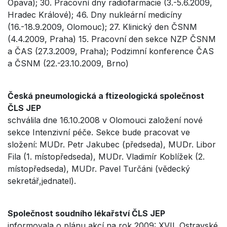
Opava); 30. Pracovní dny radiofarmacie (3.-5.6.2009,
Hradec Králové); 46. Dny nukleární medicíny
(16.-18.9.2009, Olomouc); 27. Klinický den ČSNM
(4.4.2009, Praha) 15. Pracovní den sekce NZP ČSNM
a ČAS (27.3.2009, Praha); Podzimní konference ČAS
a ČSNM (22.-23.10.2009, Brno)
Česká pneumologická a ftizeologická společnost
ČLS JEP
schválila dne 16.10.2008 v Olomouci založení nové
sekce Intenzivní péče. Sekce bude pracovat ve
složení: MUDr. Petr Jakubec (předseda), MUDr. Libor
Fila (1. místopředseda), MUDr. Vladimír Koblížek (2.
místopředseda), MUDr. Pavel Turčáni (vědecký
sekretář,jednatel).
Společnost soudního lékařství ČLS JEP
informovala o plánu akcí na rok 2009: XVII. Ostravské