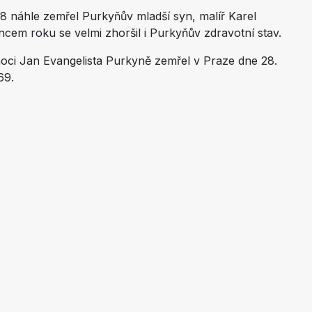
 náhle zemřel Purkyňův mladší syn, malíř Karel
cem roku se velmi zhoršil i Purkyňův zdravotní stav.
oci Jan Evangelista Purkyně zemřel v Praze dne 28.
69.