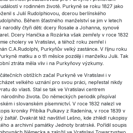
událostí v rodinném životě. Purkyně se roku 1827 jako
 oženil s Julií Rudolphiovou, dcerou berlínského
dolphiho. Během šťastného manželství se jim v letech
 narodily čtyři děti: dcery Rosalie a Johanna, synové
arel. Dcery Hanička a Rozárka však zemřely v roce 1832
ie cholery ve Vratislavi, a téhož roku zemřel i
án C.A.Rudolphi, Purkyňův velký zastánce. V říjnu roku
Purkyně matku a o tři měsíce později i manželku Julii. Tak
bní ztráta měla vliv i na Purkyňovy výzkumy.
čátečních obtížích začal Purkyně ve Vratislavi i v
cházet velkého uznání pro svou práci, nepřestal nikdy
ratu do vlasti. Stal se tak ve Vratislavi centrem
národního života. Do německých periodik přispíval
eském i slovanském písemnictví. V roce 1832 nalezl ve
ukopis kroniky Přibíka Pulkavy z Radenína, v roce 1839 v
ý žaltář. Dvakrát též navštívil Lešno, kde zhlédl rukopisy
ho a archivní památky Jednoty bratrské. Pořídil soupis
nihovnách Německa a založil ve Vratislavi Towarzystwo