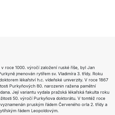
 v roce 1000. výročí založení ruské říše, byl Jan
Purkyně jmenován rytířem sv. Vladimíra 3. třídy. Roku
 doktorem lékařství h.c. vídeňské univerzity. V roce 1867
žitosti Purkyňových 80. narozenin ražena pamětní
idana. Její variantu vydala pražská lékařská fakulta roku
ležitosti 50. výročí Purkyňova doktorátu. V tomtéž roce
 vyznamenán pruským řádem Červeného orla 2. třídy a
ytířským řádem Leopoldovým.