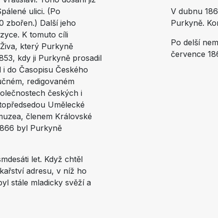
álené ulici. (Po
V dubnu 1868
 zbořen.) Další jeho
Purkyně. Kon
zyce. K tomuto cíli
Po delší nem
Živa, který Purkyně
července 18
853, kdy ji Purkyně prosadil
l i do Časopisu Českého
aučném, redigovaném
olečnostech českých i
ístopředsedou Umělecké
muzea, členem Královské
1866 byl Purkyně
desáti let. Když chtěl
kařství adresu, v níž ho
yl stále mladicky svěží a