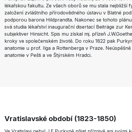
lékařskou fakultu. Ze všech oborů se mu stala nejbližší 
založení zvláštního přírodovědného ústavu v Blatné pod
podporou barona Hildprandta. Nakonec se tohoto plánu v
svá studia lékařství inaugurační disertací Beiträge zur K
subjektiver Hinsicht. Spis mu získal mj. přízeň J.W.Goeth
kroky ve společenském životě. Do roku 1822 pak Purkyně
anatomie u prof. Ilga a Rottenberga v Praze. Neúspěšně
anatomie v Pešti a ve Štýrském Hradci.
Vratislavské období (1823-1850)
Ve Vratislavi nebyl J.E.Purkyně přijat příznivě ani svými k