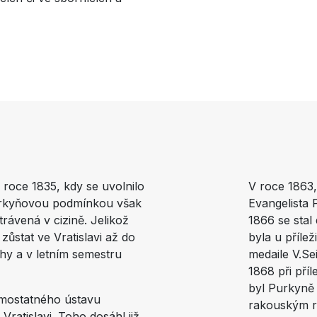
v roce 1835, kdy se uvolnilo
V roce 1863,
Purkyňovou podmínkou však
Evangelista 
trávená v cizině. Jelikož
1866 se stal
zůstat ve Vratislavi až do
byla u příle
hy a v letním semestru
medaile V.Se
1868 při pří
byl Purkyně
mostatného ústavu
rakouským r
 Vratislavi. Toho dosáhl již