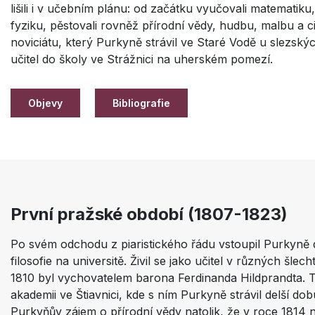
lišili i v učebním plánu: od začátku vyučovali matematiku, 
fyziku, pěstovali rovněž přírodní vědy, hudbu, malbu a ci
noviciátu, který Purkyně strávil ve Staré Vodě u slezskýc
učitel do školy ve Strážnici na uherském pomezí.
Objevy
Bibliografie
První pražské období (1807-1823)
Po svém odchodu z piaristického řádu vstoupil Purkyně 
filosofie na universitě. Živil se jako učitel v různých šle
1810 byl vychovatelem barona Ferdinanda Hildprandta. 
akademii ve Štiavnici, kde s ním Purkyně strávil delší dob
Purkyňův zájem o přírodní vědy natolik, že v roce 1814 