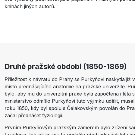
knihách jiných autorů.
Druhé pražské období (1850-1869)
Příležitost k návratu do Prahy se Purkyňovi naskytla již 
místo přednášejícího anatomie na pražské univerzitě. 
bylo, aby mu do univerzitní praxe byla započtena i léta s
ministerstvo odmítlo Purkyňovi tuto výjimku udělit, musel 
roku 1850, kdy byl spolu s Čelakovským povolán do Pra
začal přednášet fyziologii.
Prvním Purkyňovým pražským záměrem bylo zřízení sa
fyziologie, tak jak se mu to podařilo před jedenácti lety ve