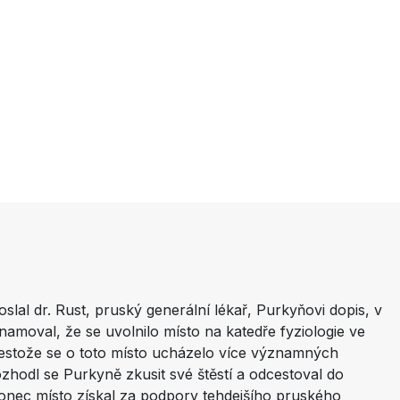
slal dr. Rust, pruský generální lékař, Purkyňovi dopis, v
moval, že se uvolnilo místo na katedře fyziologie ve
Přestože se o toto místo ucházelo více významných
ozhodl se Purkyně zkusit své štěstí a odcestoval do
onec místo získal za podpory tehdejšího pruského