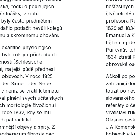
ska, “odkud podle jejich
nešťastných 
řednášky, v nichž
čtyřicetiletý
, byly často předmětem
profesora Ru
ařilo potlačit nevůli kolegů
1829 až 1834
nému a skromnému chování.
Emanuel a K
během epidem
e examine physiologico
Purkyňův tch
a byla rok po příchodu do
1834 ztratil 
čnosti (Schlesische
obrovská oso
i, na jejíž půdě přednesl
 objevech. V roce 1825
Ačkoli po po
 der Sinne, oder Neue
zahraničí do
 v němž se vrátil k tématu
toužit po náv
val plnění svých učitelských
slovanského 
h morfologie živočichů i
referáty o č
 roce 1832, kdy se mu
Vratislavi r
h patnácti let
Olešnici česk
mnější objevy a spisy. Z
J.A.Komenské
 antherarum fibrosis nec
bohemik v k