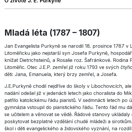
O životě J. E. Purkyně
Mladá léta (1787 – 1807)
Jan Evangelista Purkyně se narodil 18. prosince 1787 v 
Litoměřicku jako nejstarší syn Josefa Purkyně, hospodá
knížat Dietrichsteinů, a Rosalie roz. Šafránkové. Rodina
Litoměřic. Otec J.E.P. zemřel již roku 1793 ve svých čtyřic
děti: Jana, Emanuela, který brzy zemřel, a Josefa.
J.E.Purkyně chodil nejdříve do školy v Libochovicích, a
nadání odešel již v jedenácti letech jako choralista do 
patřilo katolickému řádu piaristů. V sedmnácti letech p
gymnázia vstoupil do piaristického řádu. Tento řád mu dáv
se učitelem a věnovat se vědě. Řádové stanovy ukládaly
poskytovat bezplatné vzdělání chudé mládeži a sirotkům. P
škol i děti evangelického a židovského vyznání, na rozdíl 