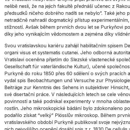
nelibě nesli, že na jejich fakultě přednáší učenec z Rakou
předsudků ničeho dobrého nadíti se nebylo”. Také jeho p
netradičně nahradil dogmatický přístup experimentálním
stížností. Avšak během prvních dvou let se Purkyňovi pod
díky jeho vynikajícím vědomostem a zejména díky vlíd
Svou vratislavskou kariéru zahájil habilitačním spisem D
organi visus et systematis cutanei. Jeho odborná autorit
Vratislavi oceněna přijetím do Slezské vlastenecké spole
Gesellschaft für vaterländische Kultur), učené společnost
Purkyně do roku 1850 přes 60 sdělení o svých pracích a
vydal spis Beobachtungen und Versuche zur Physiologie
Beiträge zur Kenntnis des Sehens in subjektiver Hinsicht,
své disertační práce. V následujících letech se cele věno
povinností a také podnikal experimenty v mnoha oblastec
rostlin. Jeho mikroskopické bádání bylo zdokonaleno po
podařilo získat “velký” Plösslův mikroskop. Během prvníc
vratislavského období Purkyně publikoval svoje nejvýzna
nich nejvyššího ocenění dosáhl spis z r. 1830 De cellulis