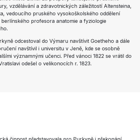
ury, vzdělávání a zdravotnických záležitostí Altensteina,
ta, vedoucího pruského vysokoškolského oddělení
berlínského profesora anatomie a fyziologie
iho.
rkyně odcestoval do Výmaru navštívit Goetheho a dále
ručení navštívil i universitu v Jeně, kde se osobně
alšími významnými učenci. Před vánoci 1822 se vrátil do
ratislavi odešel o velikonocích r. 1823.
cká činnost představovala pro Purkyně i překonání