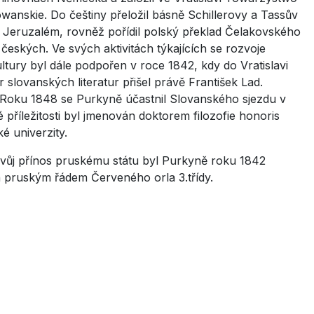
łowanskie. Do češtiny přeložil básně Schillerovy a Tassův
Jeruzalém, rovněž pořídil polský překlad Čelakovského
 českých. Ve svých aktivitách týkajících se rozvoje
ltury byl dále podpořen v roce 1842, kdy do Vratislavi
r slovanských literatur přišel právě František Lad.
 Roku 1848 se Purkyně účastnil Slovanského sjezdu v
é příležitosti byl jmenován doktorem filozofie honoris
é univerzity.
vůj přínos pruskému státu byl Purkyně roku 1842
pruským řádem Červeného orla 3.třídy.