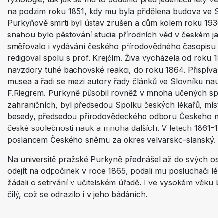
na podzim roku 1851, kdy mu byla přidělena budova ve Sp
Purkyňově smrti byl ústav zrušen a dům kolem roku 1930
snahou bylo pěstování studia přírodních věd v českém ja
směřovalo i vydávání českého přírodovědného časopisu 
redigoval spolu s prof. Krejčím. Živa vycházela od roku 1
navzdory tuhé bachovské reakci, do roku 1864. Přispíva
musea a řadí se mezi autory řady článků ve Slovníku n
F.Riegrem. Purkyně působil rovněž v mnoha učených sp
zahraničních, byl předsedou Spolku českých lékařů, m
besedy, předsedou přírodovědeckého odboru Českého 
české společnosti nauk a mnoha dalších. V letech 1861-
poslancem Českého sněmu za okres velvarsko-slanský.
Na universitě pražské Purkyně přednášel až do svých osm
odejít na odpočinek v roce 1865, podali mu posluchači lé
žádali o setrvání v učitelském úřadě. I ve vysokém věku b
čilý, což se odrazilo i v jeho bádáních.