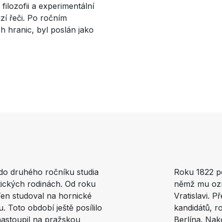
filozofii a experimentální
zí řeči. Po ročním
h hranic, byl poslán jako
do druhého ročníku studia
Roku 1822 po
chtických rodinách. Od roku
němž mu ozna
Ten studoval na hornické
Vratislavi. 
u. Toto období ještě posílilo
kandidátů, r
nastoupil na pražskou
Berlína. Nak