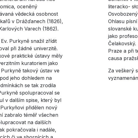
tomica, oceněný
literacko- s
ávaná vědecká osobnost
Osvobozený 
ékařů v Drážďanech (1826),
Ohlasu písní
v Karlových Varech (1862).
slovanské ku
jako profeso
v. Purkyně snažil zřídit
Čelakovský.
oval při žádné univerzitě.
Praze a při t
akové praktické ústavy měly
causa pražsk
erzitním kuratoriem jako
dy Purkyně takový ústav ve
Za veškerý s
t pod jeho dohledem na
vyznamenán 
dmínkách se tak zrodila
 Purkyně spolupracoval se
 v dalším spise, který byl
 Purkyňovi přidělen nový
ní zabralo téměř všechen
olupracovat na dalších
ak pokračovala i nadále,
cích či ve sbornících a