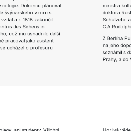
fyziologie. Dokonce plánoval
ministra kult
le švýcarského vzoru s
doktora Rus
zdal a r. 1818 zakončil
Schulzeho a 
enntnis des Sehens in
C.A.Rudolph
eho, což mu usnadnilo další
Z Berlína Pu
 pracoval jako asistent
na jeho dopo
 se ucházel o profesuru
seznámil s d
Prahy, a do V
olegy, ani studenty. Všichni
Horlivá věde