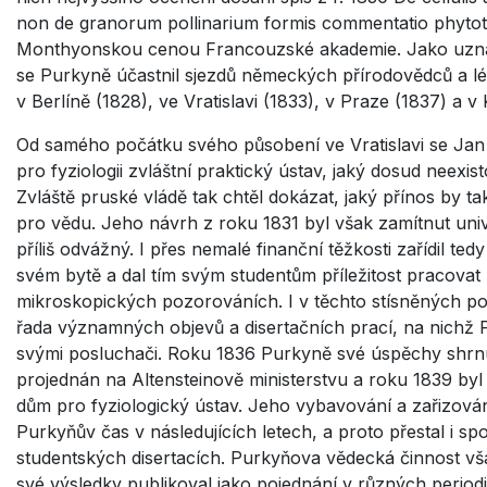
non de granorum pollinarium formis commentatio phyto
Monthyonskou cenou Francouzské akademie. Jako uzn
se Purkyně účastnil sjezdů německých přírodovědců a l
v Berlíně (1828), ve Vratislavi (1833), v Praze (1837) a 
Od samého počátku svého působení ve Vratislavi se Jan E
pro fyziologii zvláštní praktický ústav, jaký dosud neexist
Zvláště pruské vládě tak chtěl dokázat, jaký přínos by t
pro vědu. Jeho návrh z roku 1831 byl však zamítnut univ
příliš odvážný. I přes nemalé finanční těžkosti zařídil te
svém bytě a dal tím svým studentům příležitost pracova
mikroskopických pozorováních. I v těchto stísněných po
řada významných objevů a disertačních prací, na nichž
svými posluchači. Roku 1836 Purkyně své úspěchy shrnul
projednán na Altensteinově ministerstvu a roku 1839 byl
dům pro fyziologický ústav. Jeho vybavování a zařizová
Purkyňův čas v následujících letech, a proto přestal i sp
studentských disertacích. Purkyňova vědecká činnost vš
své výsledky publikoval jako pojednání v různých periodi