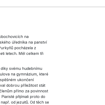
Libochovicích na
řského úředníka na panství
 Purkyňů pocházela z
eti letech. Měl celkem tři
le díky svému hudebnímu
Mikulova na gymnázium, které
o úspěšném ukončení
al dobrou příležitost stát
 členům přímo za povinnost
iaristé přijímali proto do
např. od jezuitů. Od těch se