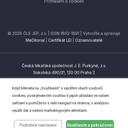
Prohlášení o cookies
© 2026 ČLS JEP, z.s. | ISSN 1802-1891 | Vytvořila a spravuje
MeDitorial
|
Certifikát LEI
|
Oznamovatelé
Česká lékařská společnost J. E. Purkyně, z.s.
Sokolská 490/31, 120 00 Praha 2
czma@cls.cz
Když kliknete na „Souhlasím“ s využitím všech souborů
(+420) 224 266 201
cookies, poskytnete tím souhlas k jejich ukládání ve vašem
zařízení a pomůže to s vaší navigací na stránce, s analýzou
využití dat a našimi marketingovými aktivitami.
Podrobné nastavení
Souhlasím a pokračovat