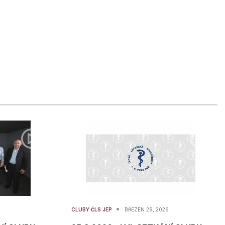
•
CLUBY ČLS JEP
BŘEZEN 29, 2026