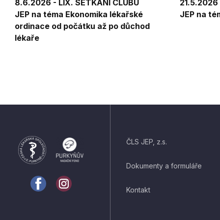
8.6.2026 - LIX. SETKÁNÍ CLUBU
21.5.2026
JEP na téma Ekonomika lékařské
JEP na té
ordinace od počátku až po důchod
lékaře
ČLS JEP, z.s.
Dokumenty a formuláře
Kontakt