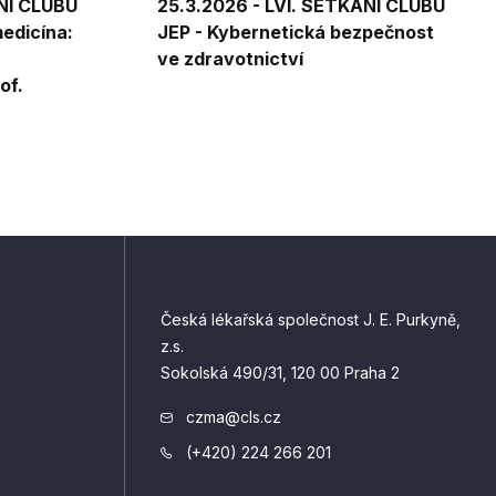
ÁNÍ CLUBU
25.3.2026 - LVI. SETKÁNÍ CLUBU
edicína:
JEP - Kybernetická bezpečnost
ve zdravotnictví
of.
Česká lékařská společnost J. E. Purkyně,
z.s.
Sokolská 490/31, 120 00 Praha 2
czma@cls.cz
(+420) 224 266 201