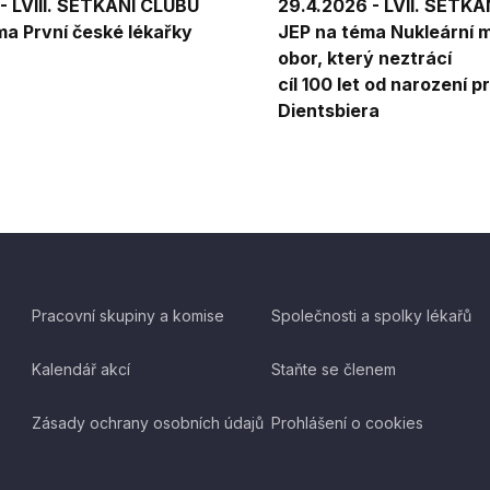
 - LVIII. SETKÁNÍ CLUBU
29.4.2026 - LVII. SETK
ma První české lékařky
JEP na téma Nukleární m
obor, který neztrácí
cíl 100 let od narození pr
Dientsbiera
Pracovní skupiny a komise
Společnosti a spolky lékařů
Kalendář akcí
Staňte se členem
Zásady ochrany osobních údajů
Prohlášení o cookies