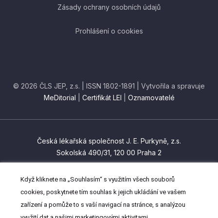
Zásady ochrany osobních údajů
Prohlášení o cookies
© 2026 ČLS JEP, z.s. | ISSN 1802-1891 | Vytvořila a spravuje
MeDitorial
|
Certifikát LEI
|
Oznamovatelé
Česká lékařská společnost J. E. Purkyně, z.s.
Sokolská 490/31, 120 00 Praha 2
czma@cls.cz
Když kliknete na „Souhlasím“ s využitím všech souborů
(+420) 224 266 201
cookies, poskytnete tím souhlas k jejich ukládání ve vašem
zařízení a pomůže to s vaší navigací na stránce, s analýzou
využití dat a našimi marketingovými aktivitami.