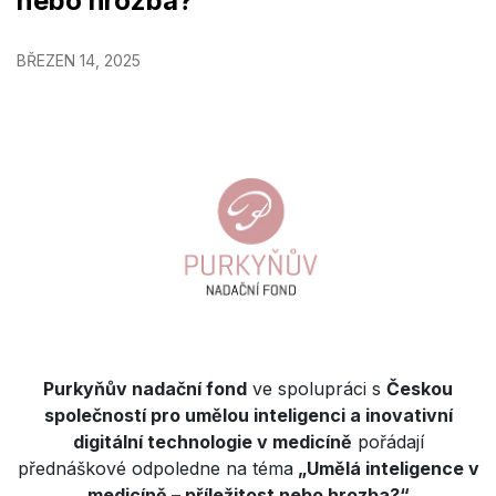
nebo hrozba?“
BŘEZEN 14, 2025
Purkyňův nadační fond
ve spolupráci s
Českou
společností pro umělou inteligenci a inovativní
digitální technologie v medicíně
pořádají
přednáškové odpoledne na téma
„Umělá inteligence v
medicíně – příležitost nebo hrozba?“