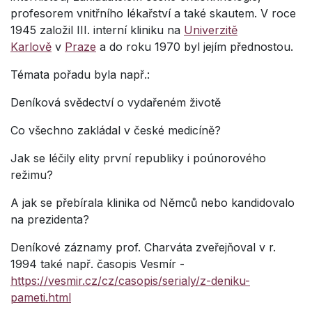
profesorem vnitřního lékařství a také skautem. V roce
1945 založil
III. interní kliniku na
Univerzitě
Karlově
v
Praze
a do roku 1970 byl jejím přednostou.
Témata pořadu byla např.:
Deníková svědectví o vydařeném životě
Co všechno zakládal v české medicíně?
Jak se léčily elity první republiky i poúnorového
režimu?
A jak se přebírala klinika od Němců nebo kandidovalo
na prezidenta?
Deníkové záznamy prof. Charváta zveřejňoval v r.
1994 také např. časopis Vesmír -
https://vesmir.cz/cz/casopis/serialy/z-deniku-
pameti.html