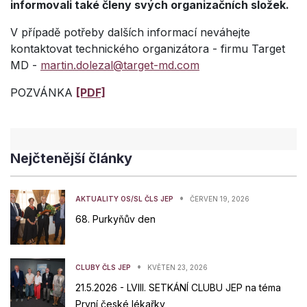
informovali také členy svých organizačních složek.
V případě potřeby dalších informací neváhejte
kontaktovat technického organizátora - firmu Target
MD -
martin.dolezal@target-md.com
POZVÁNKA
[PDF]
Nejčtenější články
•
AKTUALITY OS/SL ČLS JEP
ČERVEN 19, 2026
68. Purkyňův den
•
CLUBY ČLS JEP
KVĚTEN 23, 2026
21.5.2026 - LVIII. SETKÁNÍ CLUBU JEP na téma
První české lékařky