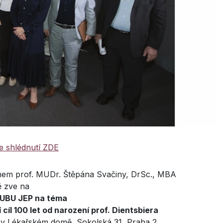
 shlédnutí ZDE
ménem prof. MUDr. Štěpána Svačiny, DrSc., MBA
 zve na
LUBU JEP na téma
cíl 100 let od narození prof. Dientsbiera
 v Lékařském domě, Sokolská 31, Praha 2