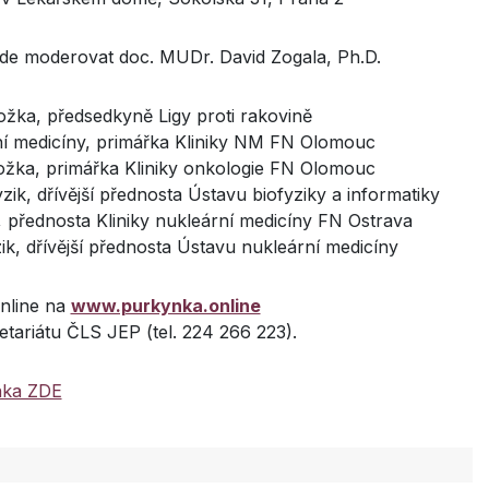
 moderovat doc. MUDr. David Zogala, Ph.D.
žka, předsedkyně Ligy proti rakovině
ní medicíny, primářka Kliniky NM FN Olomouc
žka, primářka Kliniky onkologie FN Olomouc
yzik, dřívější přednosta Ústavu biofyziky a informatiky
 přednosta Kliniky nukleární medicíny FN Ostrava
zik, dřívější přednosta Ústavu nukleární medicíny
online na
www.purkynka.online
retariátu ČLS JEP (tel. 224 266 223).
ka ZDE