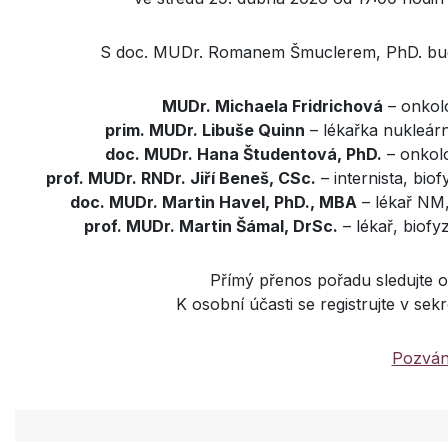
S doc. MUDr. Romanem Šmuclerem, PhD. bude
MUDr. Michaela Fridrichová
– onkolo
prim. MUDr. Libuše Quinn
– lékařka nukleár
doc. MUDr. Hana Študentová, PhD.
– onkolo
prof. MUDr. RNDr. Jiří Beneš, CSc.
– internista, biof
doc. MUDr. Martin Havel, PhD., MBA
– lékař NM,
prof. MUDr. Martin Šámal, DrSc.
– lékař, biofy
Přímý přenos pořadu sledujte 
K osobní účasti se registrujte v sek
Pozván