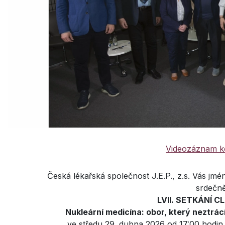
Videozáznam ke
Česká lékařská společnost J.E.P., z.s. Vás j
srdečně
LVII. SETKÁNÍ C
Nukleární medicína: obor, který neztrácí 
ve středu 29. dubna 2026 od 17:00 hodin