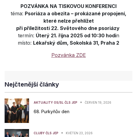
POZVÁNKA NA TISKOVOU KONFERENCI
téma:
Psoriáza a obezita – prokázané propojení,
které nelze přehlížet
při příležitosti 22. Světového dne psoriázy
termín:
Úterý 21. října 2025 od 10:30 hodi
n
místo:
Lékařský dům, Sokolská 31, Praha 2
Pozvánka ZDE
Nejčtenější články
•
AKTUALITY OS/SL ČLS JEP
ČERVEN 19, 2026
68. Purkyňův den
•
CLUBY ČLS JEP
KVĚTEN 23, 2026