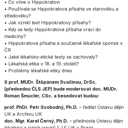
• Co víme o Hippokratovi
• Používala se Hippokratova přísaha ve starověku a
středověku?
• Jak vznikl text Hippokratovy přísahy?
• Kdy se tedy Hippokratova přísaha vrací do
medicíny?
• Hippokratova přísaha a současné lékařské sponze v
ČR
• Jaké lékařsko-etické texty se zachovaly?
• Lékařská etika v 18. a 19. století?
• Problémy lékařské etiky dnes
S prof. MUDr. Štěpánem Svačinou, DrSc.
(předsedou ČLS JEP) bude moderovat doc. MUDr.
Roman Šmucler, CSc. a besedovat budou:
prof. PhDr. Petr Svobodný, Ph.D.
– ředitel Ústavu dějin
UK a Archivu UK
doc. Mgr. Karel Černý, Ph.D.
– přednosta Ústavu dějin
lékařství a cizích jazyků 1. LF UK v Praze