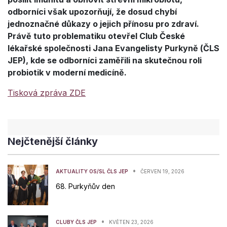
odborníci však upozorňují, že dosud chybí
jednoznačné důkazy o jejich přínosu pro zdraví.
Právě tuto problematiku otevřel Club České
lékařské společnosti Jana Evangelisty Purkyně (ČLS
JEP), kde se odborníci zaměřili na skutečnou roli
probiotik v moderní medicíně.
Tisková zpráva ZDE
Nejčtenější články
•
AKTUALITY OS/SL ČLS JEP
ČERVEN 19, 2026
68. Purkyňův den
•
CLUBY ČLS JEP
KVĚTEN 23, 2026