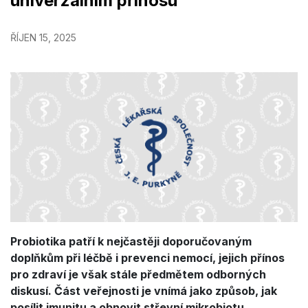
univerzálním přínosu
ŘÍJEN 15, 2025
Probiotika patří k nejčastěji doporučovaným
doplňkům při léčbě i prevenci nemocí, jejich přínos
pro zdraví je však stále předmětem odborných
diskusí. Část veřejnosti je vnímá jako způsob, jak
posílit imunitu a obnovit střevní mikrobiotu,